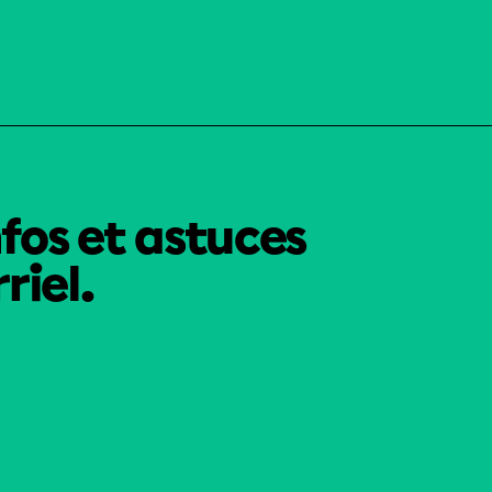
nfos et astuces
riel.