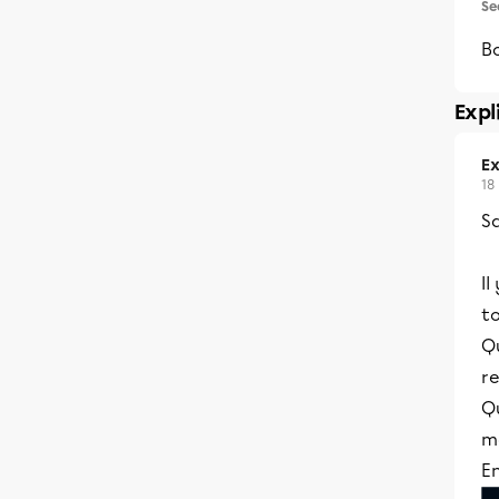
Se
Bo
Expl
Ex
18
Sa
Il
to
Q
re
Q
mo
En