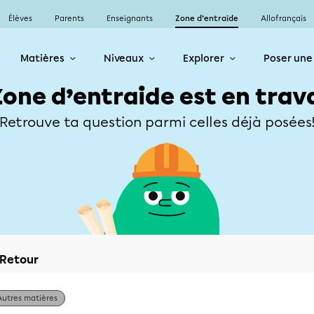
Élèves
Parents
Enseignants
Zone d’entraide
Allofrançais
Matières
Niveaux
Explorer
Poser une
Zone d’entraide est en trav
Retrouve ta question parmi celles déjà posées
Retour
Autres matières