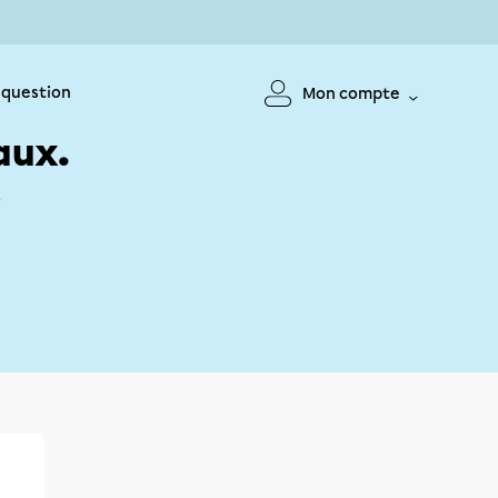
 question
Mon compte
aux.
!