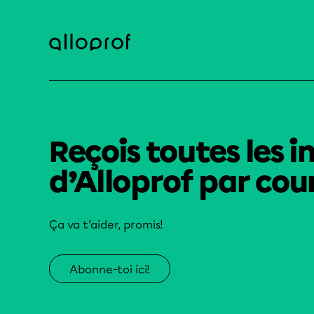
Reçois toutes les i
d’Alloprof par cour
Ça va t’aider, promis!
Abonne-toi ici!