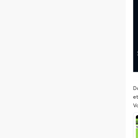
Do
e
Vo