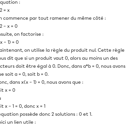
équation :
2 = x
n commence par tout ramener du même côté :
2 − x = 0
suite, on factorise :
x − 1) = 0
intenant, on utilise la règle du produit nul. Cette règle
us dit que si un produit vaut 0, alors au moins un des
cteurs doit être égal à 0. Donc, dans a*b = 0, nous avons
e soit a = 0, soit b = 0.
nc, dans x(x − 1) = 0, nous avons que :
it x = 0
u
it x − 1 = 0, donc x = 1
équation possède donc 2 solutions : 0 et 1.
ici un lien utile :