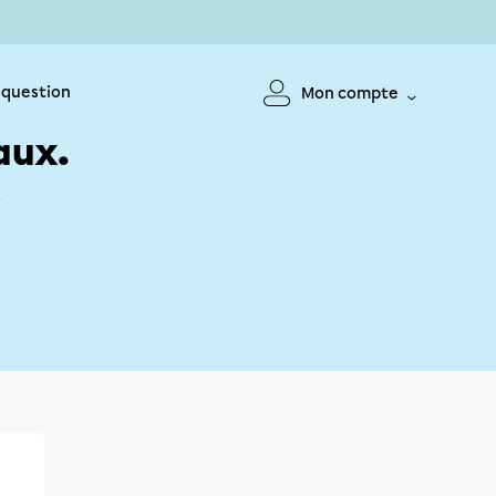
 question
Mon compte
aux.
!