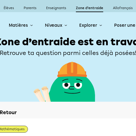
Élèves
Parents
Enseignants
Zone d’entraide
Allofrançais
Matières
Niveaux
Explorer
Poser une
Zone d’entraide est en trav
Retrouve ta question parmi celles déjà posées
Retour
Mathématiques