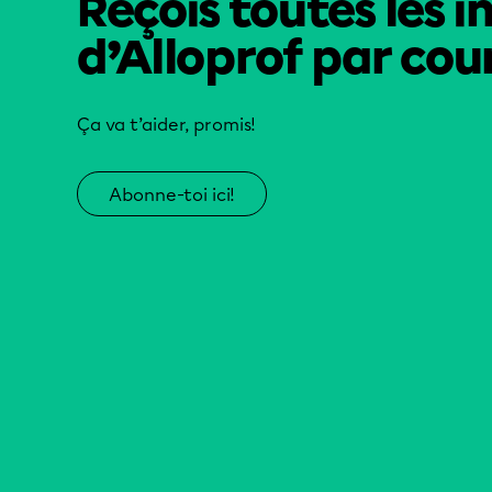
Reçois toutes les i
d’Alloprof par cour
Ça va t’aider, promis!
Abonne-toi ici!