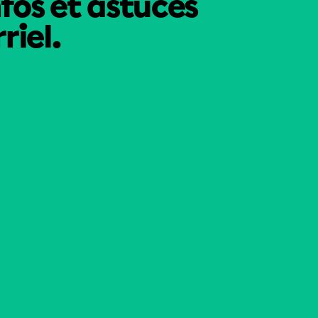
nfos et astuces
riel.