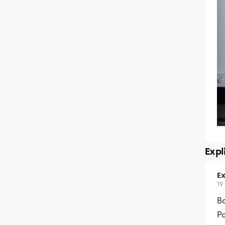
Expl
Ex
19
Bo
Po