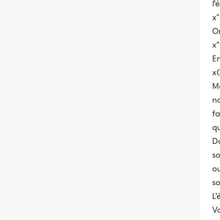
l’
x^
O
x^
En
x(
Ma
no
fa
qu
Do
so
o
so
L’
Vo