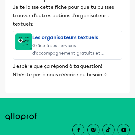
Je te laisse cette fiche pour que tu puisses
trouver d'autres options d'organisateurs
textuels:
Les organisateurs textuels
Grâce à ses services
d’accompagnement gratuits et
stimulants, Alloprof engage les élèves
J'espère que ça répond à ta question!
et leurs parents dans la réussite
N'hésite pas à nous réécrire au besoin :)
éducative.