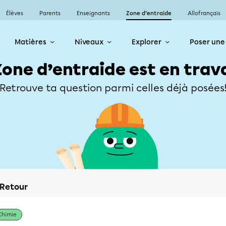
Élèves
Parents
Enseignants
Zone d’entraide
Allofrançais
Matières
Niveaux
Explorer
Poser une
Zone d’entraide est en trav
Retrouve ta question parmi celles déjà posées
Retour
Chimie