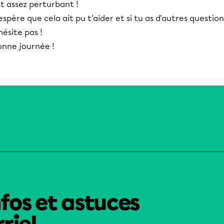
t assez perturbant !
espère que cela ait pu t'aider et si tu as d'autres question
hésite pas !
onne journée !
nfos et astuces