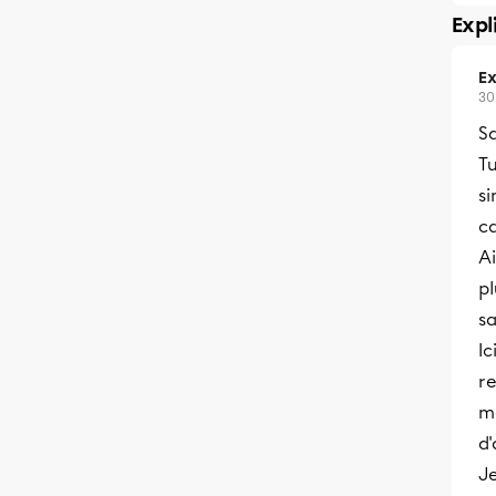
Expl
Ex
30
Sa
T
si
ca
A
pl
sa
Ic
re
m
d
J