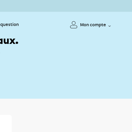
 question
Mon compte
aux.
!