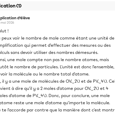
ication (1)
plication d’élève
 mai 2026
lut !
u peux voir le nombre de mole comme étant une unité de
mplification qui permet d'effectuer des mesures ou des
lculs sans devoir utiliser des nombres démesurés.
insi, une mole compte non pas le nombre atomes, mais
utôt le nombre de particules. L'unité est donc l'ensemble,
voir la molécule ou le nombre total d'atome.
i, il y a une mole de molécules de O\(_2\) et de P\(_4\). Ce
vient à dire qu'il y a 2 moles d'atome pour O\(_2\) et 4
oles d'atome de P\(_4\). Donc, pour conclure, une mole
'atome reste une mole d'atome qu'importe la molécule.
e te l'accorde par contre que la manière dont c'est mont