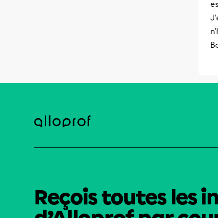
es
J'
n'
B
Reçois toutes les i