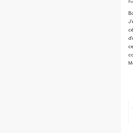
Po
Bo
J'
c
d
c
c
Me