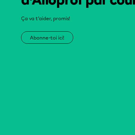
d’Alloprof par cour
Ça va t’aider, promis!
Abonne-toi ici!