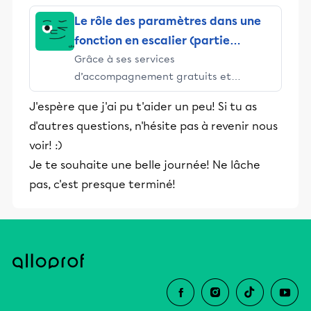
Le rôle des paramètres dans une
fonction en escalier (partie
Grâce à ses services
entière)
d’accompagnement gratuits et
stimulants, Alloprof engage les élèves
J'espère que j'ai pu t'aider un peu! Si tu as
et leurs parents dans la réussite
d'autres questions, n'hésite pas à revenir nous
éducative.
voir! :)
Je te souhaite une belle journée! Ne lâche
pas, c'est presque terminé!