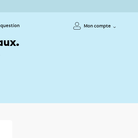
 question
Mon compte
aux.
!