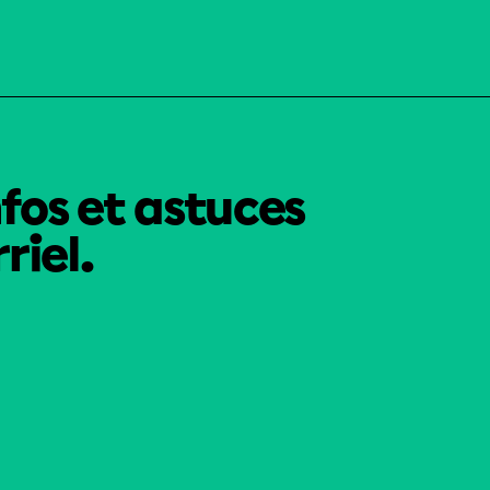
nfos et astuces
riel.