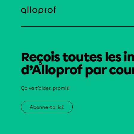
Reçois toutes les i
d’Alloprof par cour
Ça va t’aider, promis!
Abonne-toi ici!