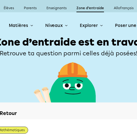
Élèves
Parents
Enseignants
Zone d’entraide
Allofrançais
Matières
Niveaux
Explorer
Poser une
Zone d’entraide est en trav
Retrouve ta question parmi celles déjà posées
Retour
Mathématiques