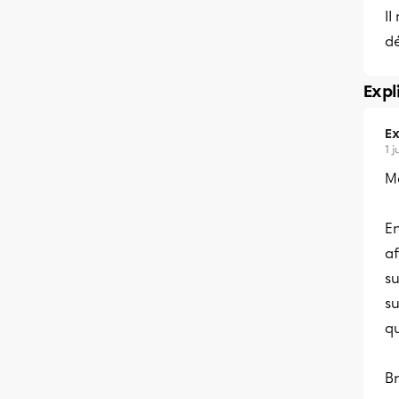
Il
dé
Expl
Ex
1 
Me
En
af
su
su
qu
Br