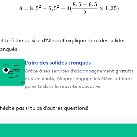
8
,
5
+
6
,
5
A = 8,5^2 + 6,5^2 + 4(\fr
2
2
=
8
,
5
+
6
,
5
+
4
(
×
1
,
35
)
A
2
tte fiche du site d'Alloprof explique l'aire des solides
ronqués :
L'aire des solides tronqués
Grâce à ses services d’accompagnement gratuits
et stimulants, Alloprof engage les élèves et leurs
parents dans la réussite éducative.
hésite pas si tu as d'autres questions!