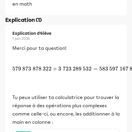
en math
Explication (1)
Explication d’élève
1 juin 2026
Merci pour ta question!
579
873
878
322
+
3
723
579\:873\:878\:322+3\:72
289
532
=
583
597
167
Tu peux utiliser ta calculatrice pour trouver la
réponse à des opérations plus complexes
comme celle-ci, ou encore, les additionner à la
main en colonne :