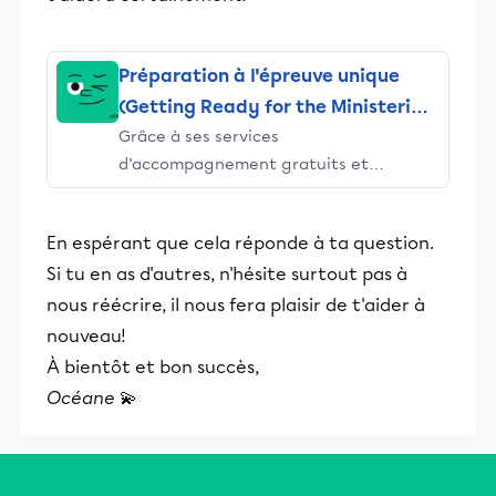
Préparation à l'épreuve unique
(Getting Ready for the Ministerial
Grâce à ses services
Exams)
d’accompagnement gratuits et
stimulants, Alloprof engage les élèves
et leurs parents dans la réussite
En espérant que cela réponde à ta question.
éducative.
Si tu en as d'autres, n'hésite surtout pas à
nous réécrire, il nous fera plaisir de t'aider à
nouveau!
À bientôt et bon succès,
Océane
💫