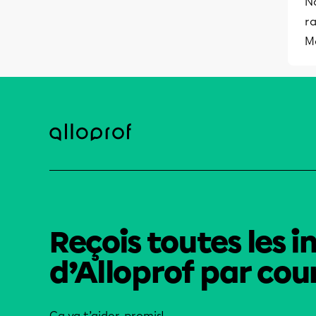
N
r
Me
Reçois toutes les i
d’Alloprof par cour
Ça va t’aider, promis!