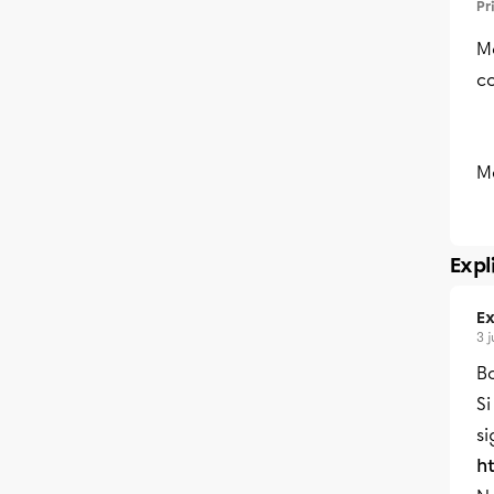
Pr
M
co
Me
Expl
Ex
3 
Bo
Si
si
h