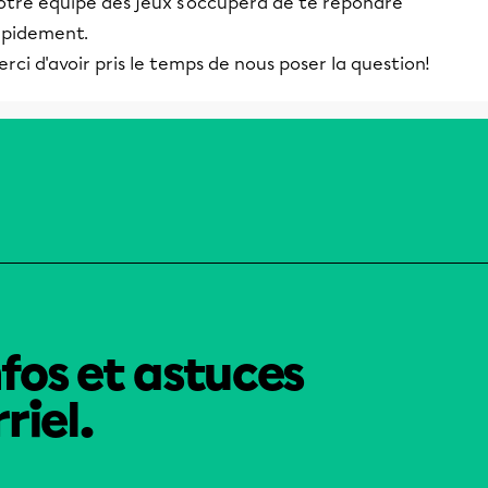
otre équipe des jeux s'occupera de te répondre
apidement.
rci d'avoir pris le temps de nous poser la question!
nfos et astuces
riel.