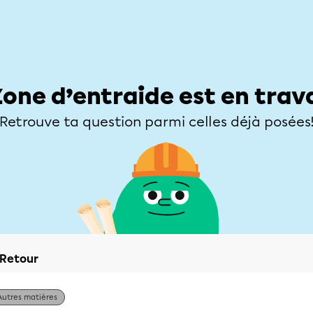
Élèves
Parents
Enseignants
Zone d’entraide
Allofrançais
Matières
Niveaux
Explorer
Poser une
Zone d’entraide est en trav
Retrouve ta question parmi celles déjà posées
Retour
Autres matières