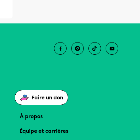
e
es
Faire un don
À propos
Équipe et carrières