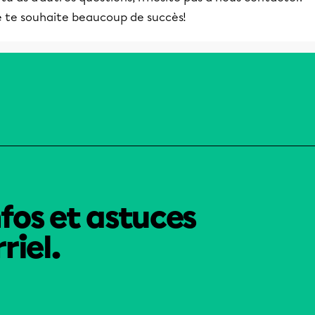
l’utiliser, mais tu dois savoir qu’il peut y avoir des
e te souhaite beaucoup de succès!
différences entre ce que tu as vu en classe et cett
liste en raison des différents manuels utilisés et d
programmes particuliers.
nfos et astuces
riel.