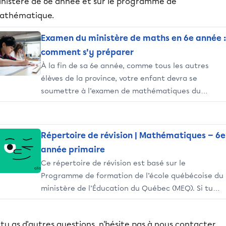
inistère de 6e année et sur le programme de
athématique.
Examen du ministère de maths en 6e année :
comment s'y préparer
À la fin de sa 6e année, comme tous les autres
élèves de la province, votre enfant devra se
soumettre à l’examen de mathématiques du
ministère de l’Éducation du Québec. Le but est de
mesurer l’ensemble de ses connaissances et de ses
habiletés dans cette matière.
Répertoire de révision | Mathématiques — 6e
année primaire
Ce répertoire de révision est basé sur le
Programme de formation de l’école québécoise du
ministère de l’Éducation du Québec (MEQ). Si tu
souhaites réviser l’ensemble des notions de tes
cours de mathématiques de 6e année, tu peux
 tu as d'autres questions, n'hésite pas à nous contacter.