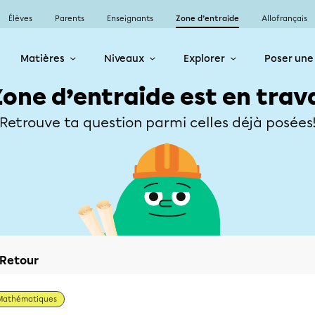
Élèves
Parents
Enseignants
Zone d’entraide
Allofrançais
Matières
Niveaux
Explorer
Poser une
Zone d’entraide est en trav
Retrouve ta question parmi celles déjà posées
Retour
Mathématiques