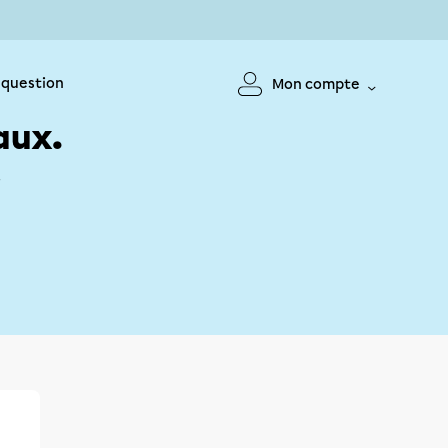
 question
Mon compte
aux.
!