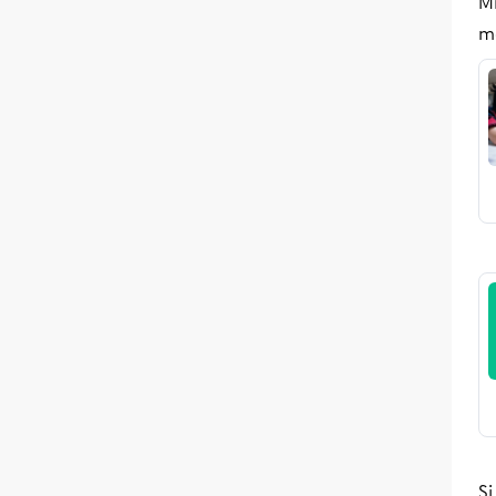
M
m
Si