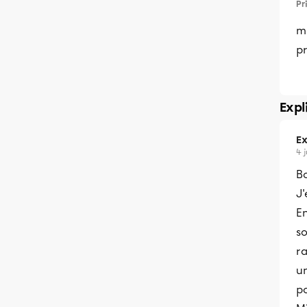
Pr
m
p
Expl
Ex
4 
B
J'
En
s
ra
u
po