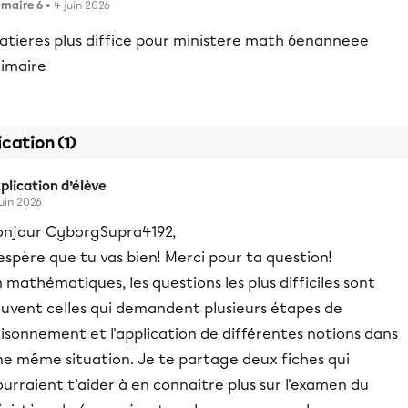
imaire 6
• 4 juin 2026
atieres plus diffice pour ministere math 6enanneee
rimaire
ication (1)
plication d’élève
juin 2026
onjour CyborgSupra4192,
espère que tu vas bien! Merci pour ta question!
 mathématiques, les questions les plus difficiles sont
ouvent celles qui demandent plusieurs étapes de
isonnement et l'application de différentes notions dans
ne même situation. Je te partage deux fiches qui
urraient t'aider à en connaitre plus sur l'examen du