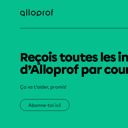
Reçois toutes les i
d’Alloprof par cour
Ça va t’aider, promis!
Abonne-toi ici!