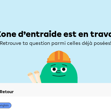
Élèves
Parents
Enseignants
Zone d’entraide
Allofrançais
Matières
Niveaux
Explorer
Poser une
Zone d’entraide est en trav
Retrouve ta question parmi celles déjà posées
Retour
Anglais