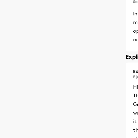
Se
In
mu
op
ne
Expl
Ex
5 
H
T
Ge
w
it
th