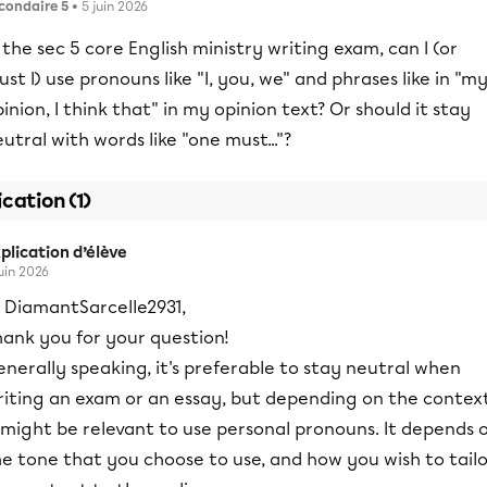
condaire 5
• 5 juin 2026
 the sec 5 core English ministry writing exam, can I (or
st I) use pronouns like "I, you, we" and phrases like in "m
inion, I think that" in my opinion text? Or should it stay
utral with words like "one must..."?
ication (1)
plication d’élève
juin 2026
i DiamantSarcelle2931,
hank you for your question!
nerally speaking, it's preferable to stay neutral when
riting an exam or an essay, but depending on the context
 might be relevant to use personal pronouns. It depends 
e tone that you choose to use, and how you wish to tailo