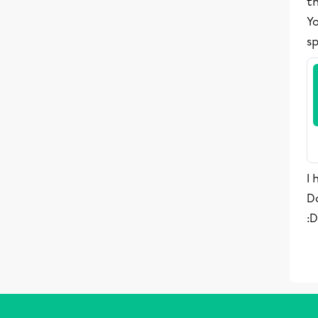
t
Y
sp
I 
Do
:D