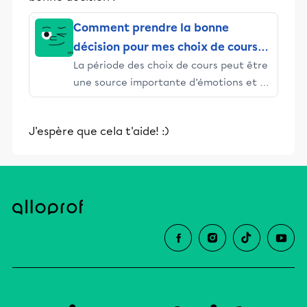
Comment prendre la bonne
décision pour mes choix de cours
La période des choix de cours peut être
au secondaire
une source importante d’émotions et de
questionnements. C’est un moment où
tu fais face à des décisions importantes
J'espère que cela t'aide! :)
concernant ton cheminement scolaire
et tu ne prends surement pas ça à la
légère. Pas de panique, voici quelques
astuces pour t’aider à traverser ce
moment sans stress.