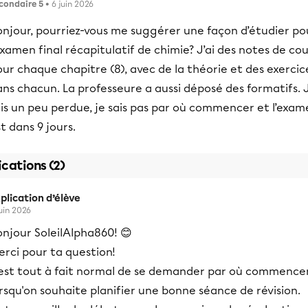
condaire 5
• 6 juin 2026
onjour, pourriez-vous me suggérer une façon d’étudier po
examen final récapitulatif de chimie? J’ai des notes de cou
ur chaque chapitre (8), avec de la théorie et des exercic
ns chacun. La professeure a aussi déposé des formatifs. 
is un peu perdue, je sais pas par où commencer et l’exam
t dans 9 jours.
ications (2)
plication d’élève
juin 2026
njour SoleilAlpha860! 😊
rci pour ta question!
l est tout à fait normal de se demander par où commence
rsqu'on souhaite planifier une bonne séance de révision.