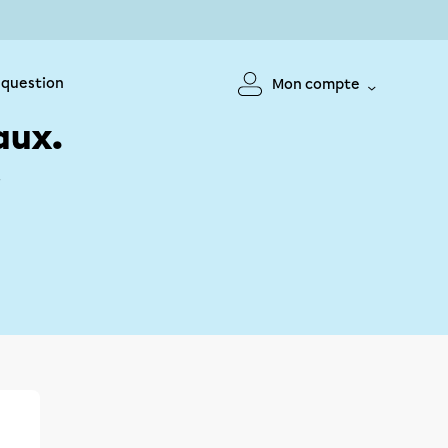
 question
Mon compte
aux.
!