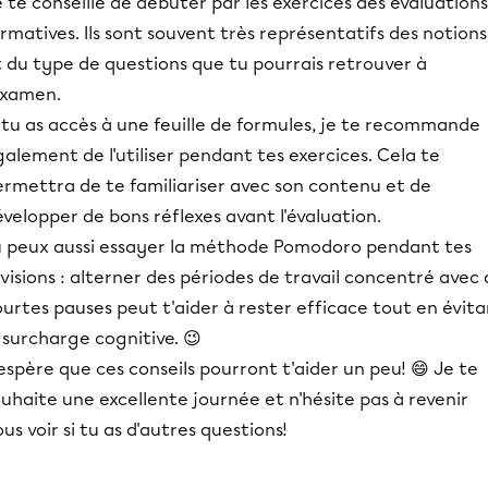
 te conseille de débuter par les exercices des évaluations
rmatives. Ils sont souvent très représentatifs des notions
 du type de questions que tu pourrais retrouver à
examen.
 tu as accès à une feuille de formules, je te recommande
alement de l'utiliser pendant tes exercices. Cela te
ermettra de te familiariser avec son contenu et de
velopper de bons réflexes avant l'évaluation.
u peux aussi essayer la méthode Pomodoro pendant tes
visions : alterner des périodes de travail concentré avec
urtes pauses peut t'aider à rester efficace tout en évit
 surcharge cognitive. 😉
espère que ces conseils pourront t'aider un peu! 😄 Je te
uhaite une excellente journée et n'hésite pas à revenir
us voir si tu as d'autres questions!