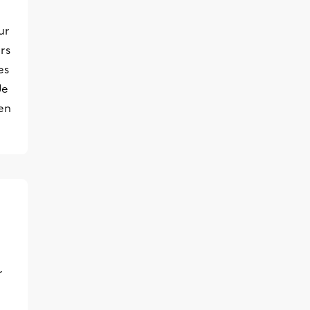
ur
rs
es
Je
en
r