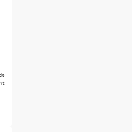
 de
ant