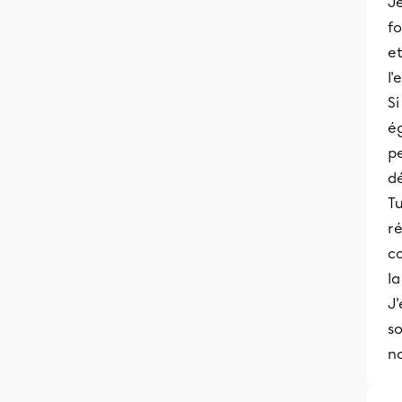
Je
fo
et
l'
Si
ég
p
dé
T
ré
co
la
J'
so
no