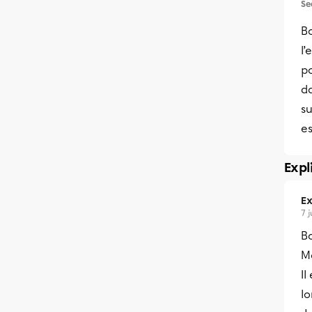
Se
B
l’
po
da
su
es
Expl
Ex
7 
Bo
Me
I
lo