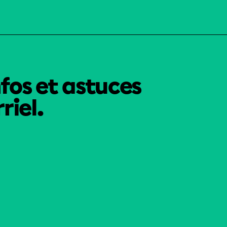
nfos et astuces
riel.