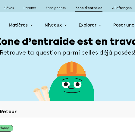
Élèves
Parents
Enseignants
Zone d’entraide
Allofrançais
Matières
Niveaux
Explorer
Poser une
Zone d’entraide est en trav
Retrouve ta question parmi celles déjà posées
Retour
Chimie