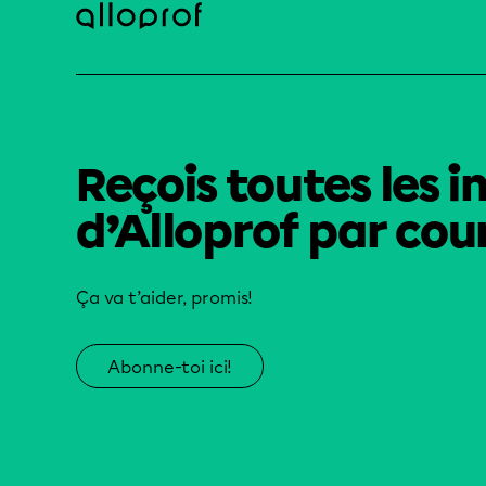
Reçois toutes les i
d’Alloprof par cour
Ça va t’aider, promis!
Abonne-toi ici!