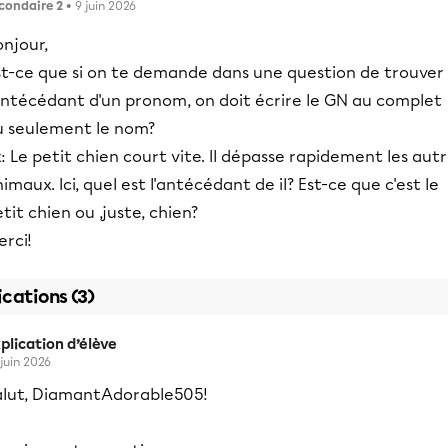
condaire 2
• 9 juin 2026
njour,
st-ce que si on te demande dans une question de trouver
'antécédant d'un pronom, on doit écrire le GN au complet
u seulement le nom?
: Le petit chien court vite. Il dépasse rapidement les aut
imaux. Ici, quel est l'antécédant de il? Est-ce que c'est le
tit chien ou ,juste, chien?
rci!
ications (3)
plication d’élève
 juin 2026
alut, DiamantAdorable505!