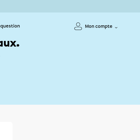
 question
Mon compte
aux.
!