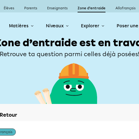
Élèves
Parents
Enseignants
Zone d’entraide
Allofrançais
Matières
Niveaux
Explorer
Poser une
Zone d’entraide est en trav
Retrouve ta question parmi celles déjà posées
Retour
Français