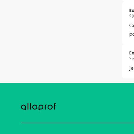
Ex
9 
Ce
p
Ex
9 
je