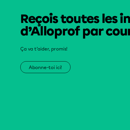
Reçois toutes les i
d’Alloprof par cour
Ça va t’aider, promis!
Abonne-toi ici!