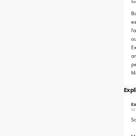
Se
Bo
e
l
o
Ex
an
pe
Me
Expl
Ex
10
S