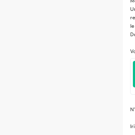
Me
U
re
le
Do
Vo
N'
Ir