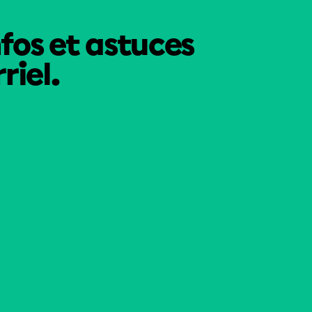
nfos et astuces
riel.