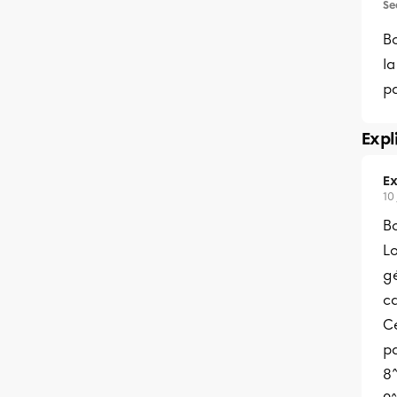
Se
Bo
la
pa
Expl
Ex
10
Bo
Lo
g
ca
Ce
pa
8^