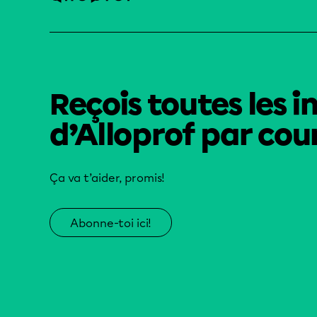
Reçois toutes les i
d’Alloprof par cour
Ça va t’aider, promis!
Abonne-toi ici!