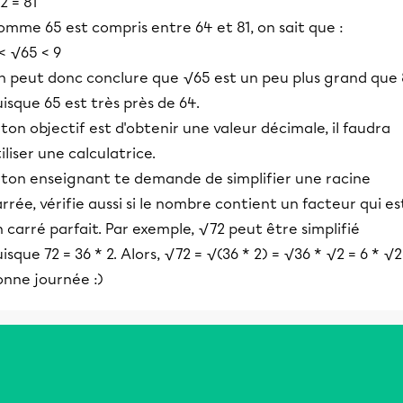
2 = 81
mme 65 est compris entre 64 et 81, on sait que :
< √65 < 9
n peut donc conclure que √65 est un peu plus grand que 
isque 65 est très près de 64.
 ton objectif est d'obtenir une valeur décimale, il faudra
iliser une calculatrice.
i ton enseignant te demande de simplifier une racine
rrée, vérifie aussi si le nombre contient un facteur qui es
 carré parfait. Par exemple, √72 peut être simplifié
isque 72 = 36 * 2. Alors, √72 = √(36 * 2) = √36 * √2 = 6 * √2
onne journée :)