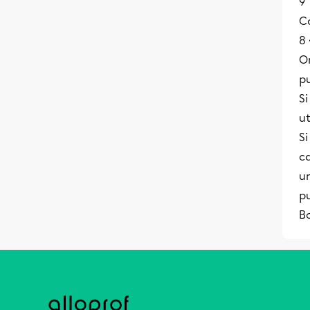
9^
Co
8 
O
pu
Si
ut
S
ca
un
pu
B