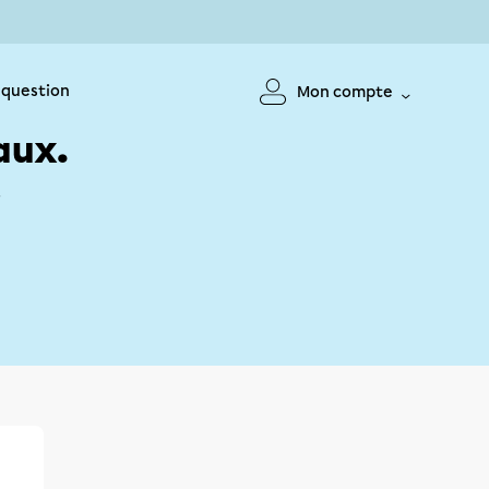
 question
Mon compte
aux.
!