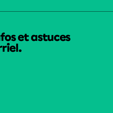
nfos et astuces
riel.