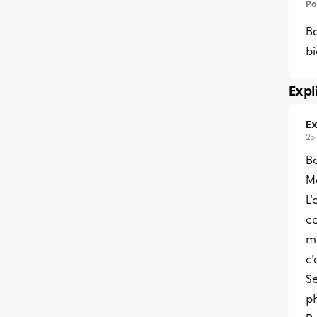
Po
Bo
bi
Expl
Ex
25
B
Me
L
c
me
c'
S
ph