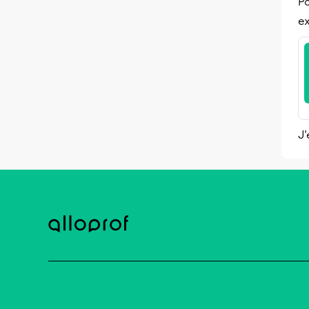
Po
ex
J'