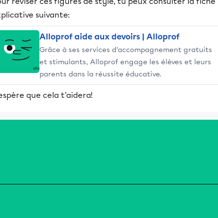
ur réviser ces figures de style, tu peux consulter la fiche
plicative suivante:
Alloprof aide aux devoirs | Alloprof
Grâce à ses services d’accompagnement gratuits
et stimulants, Alloprof engage les élèves et leurs
parents dans la réussite éducative.
espère que cela t'aidera!