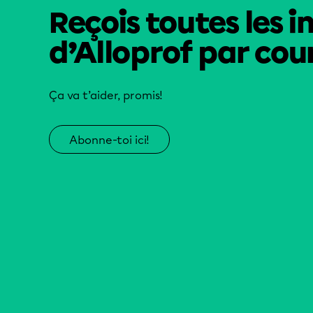
Reçois toutes les i
d’Alloprof par cour
Ça va t’aider, promis!
Abonne-toi ici!