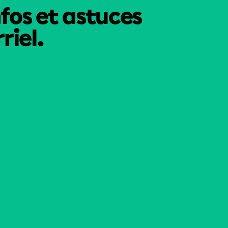
nfos et astuces
riel.