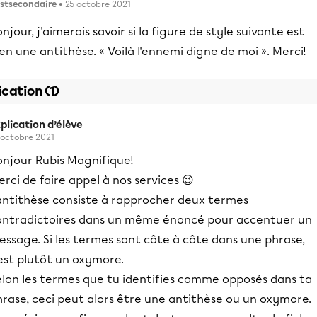
stsecondaire
• 25 octobre 2021
njour, j'aimerais savoir si la figure de style suivante est
en une antithèse. « Voilà l'ennemi digne de moi ». Merci!
ication (1)
plication d’élève
 octobre 2021
onjour Rubis Magnifique!
rci de faire appel à nos services 😉
'antithèse consiste à rapprocher deux termes
ontradictoires dans un même énoncé pour accentuer un
ssage. Si les termes sont côte à côte dans une phrase,
est plutôt un oxymore.
elon les termes que tu identifies comme opposés dans ta
rase, ceci peut alors être une antithèse ou un oxymore.