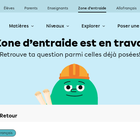
Élèves
Parents
Enseignants
Zone d’entraide
Allofrançais
Matières
Niveaux
Explorer
Poser une
Zone d’entraide est en trav
Retrouve ta question parmi celles déjà posées
Retour
Français