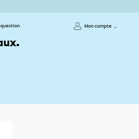
 question
Mon compte
aux.
!