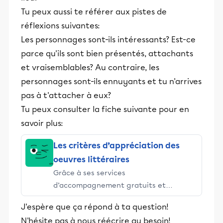
Tu peux aussi te référer aux pistes de
réflexions suivantes:
Les personnages sont-ils intéressants? Est-ce
parce qu'ils sont bien présentés, attachants
et vraisemblables? Au contraire, les
personnages sont-ils ennuyants et tu n'arrives
pas à t'attacher à eux?
Tu peux consulter la fiche suivante pour en
savoir plus:
Les critères d’appréciation des
oeuvres littéraires
Grâce à ses services
d’accompagnement gratuits et
stimulants, Alloprof engage les élèves
J'espère que ça répond à ta question!
et leurs parents dans la réussite
N'hésite pas à nous réécrire au besoin!
éducative.