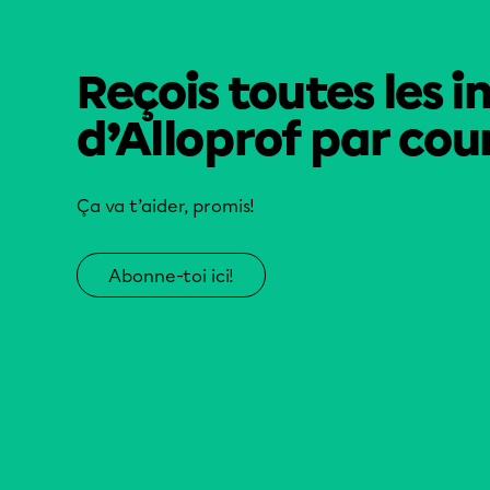
Reçois toutes les i
d’Alloprof par cour
Ça va t’aider, promis!
Abonne-toi ici!