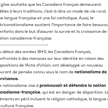
'Église souhaite que les Canadiens français demeurent
dèles à leurs traditions, c’est-à-dire un mode de vie rural,
e langue française et une foi catholique. Aussi, le
lériconationalisme soutient l’importance de faire beauco
enfants dans le but d’assurer la survie et la croissance de 
ation canadienne-française.
-----------------------------
u début des années 1840, les Canadiens français,
nfrontés à des menaces sur leur identité en raison des
spositions de l'Acte d'Union, ont développé un nouveau
ourant de pensée connu sous le nom de
nationalisme de
urvivance.
e nationalisme vise à
promouvoir et défendre la nation
anadienne-française
, qui est en danger de disparition. L
éments en péril incluent la religion catholique, la langue 
 culture française.