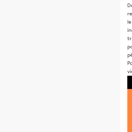
Da
r
le
in
tr
pa
pè
Po
vi