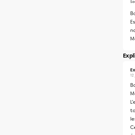
Se
Bo
Es
na
M
Expl
Ex
12
B
Me
L'
to
le
C