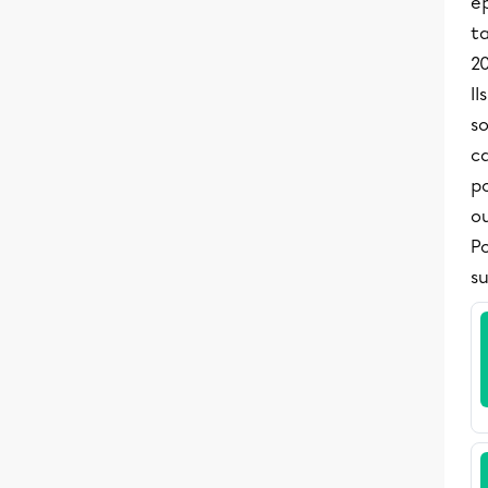
é
t
2
Il
so
ca
po
ou
Po
su