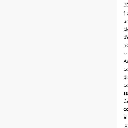
L
fi
un
c
d’
n
--
A
co
di
c
s
C
c
él
la