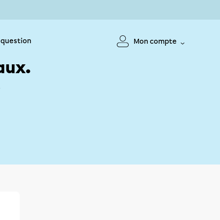
 question
Mon compte
aux.
!