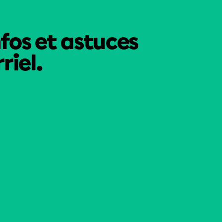
nfos et astuces
riel.