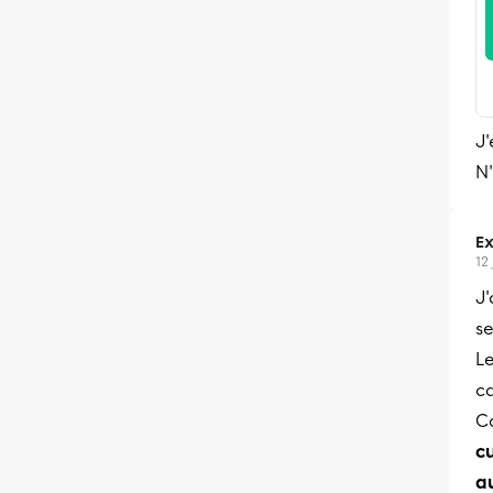
J
N'
Ex
12
J'
se
L
c
C
c
a