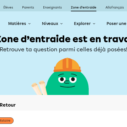
Élèves
Parents
Enseignants
Zone d’entraide
Allofrançais
Matières
Niveaux
Explorer
Poser une
Zone d’entraide est en trav
Retrouve ta question parmi celles déjà posées
Retour
Histoire