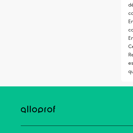
dé
c
En
co
En
Ce
Re
es
q