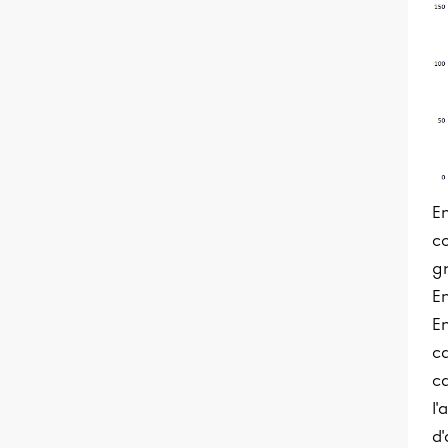
En
c
g
E
E
ca
ca
l'
d'