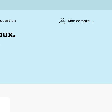
 question
Mon compte
aux.
!