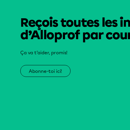
Reçois toutes les i
d’Alloprof par cour
Ça va t’aider, promis!
Abonne-toi ici!