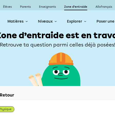
Élèves
Parents
Enseignants
Zone d’entraide
Allofrançais
Matières
Niveaux
Explorer
Poser une
Zone d’entraide est en trav
Retrouve ta question parmi celles déjà posées
Retour
Physique