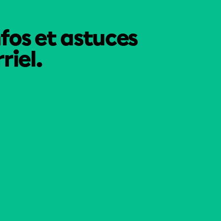
nfos et astuces
riel.