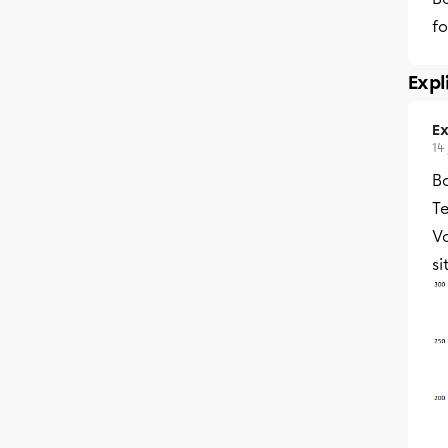
fo
Expl
Ex
14
B
Te
V
si