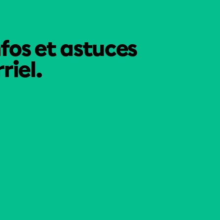
nfos et astuces
riel.