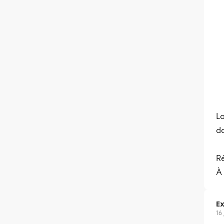
La
da
Ré
À 
Ex
16