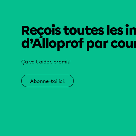
Reçois toutes les i
d’Alloprof par cour
Ça va t’aider, promis!
Abonne-toi ici!