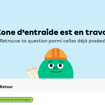
Élèves
Parents
Enseignants
Zone d’entraide
Allofrançais
Matières
Niveaux
Explorer
Poser une
Zone d’entraide est en trav
Retrouve ta question parmi celles déjà posées
Retour
Sciences et technologies