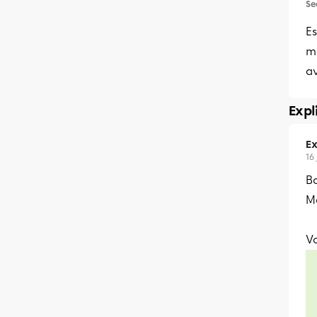
Se
E
m
a
Expl
Ex
16
Bo
Me
Vo