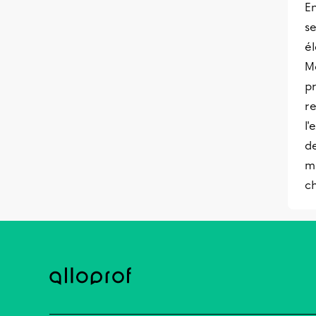
En
se
él
Mo
p
r
l
d
m
c