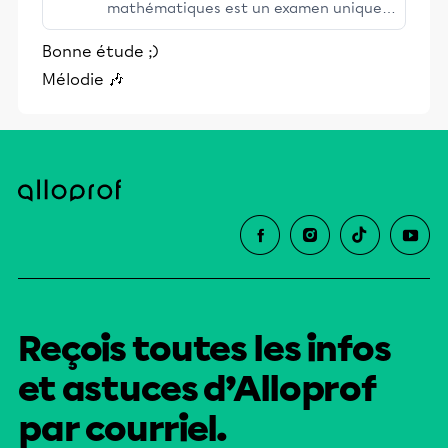
mathématiques est un examen unique
obligatoire qu’un élève doit compléter
Bonne étude ;)
en 4e secondaire. L’examen est différent
Mélodie 🎶
selon la séquence de l’élève. Culture,
société et technique (CST) Technico-
sciences (TS) Sciences naturelles (SN)
Reçois toutes les infos
et astuces d’Alloprof
par courriel.