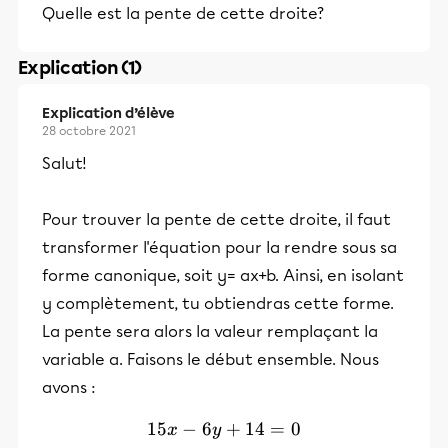
Quelle est la pente de cette droite?
Explication (1)
Explication d’élève
28 octobre 2021
Salut!
Pour trouver la pente de cette droite, il faut
transformer l'équation pour la rendre sous sa
forme canonique, soit y= ax+b. Ainsi, en isolant
y complètement, tu obtiendras cette forme.
La pente sera alors la valeur remplaçant la
variable a. Faisons le début ensemble. Nous
avons :
15
−
6
15x-6y+14=0
+
14
=
0
x
y