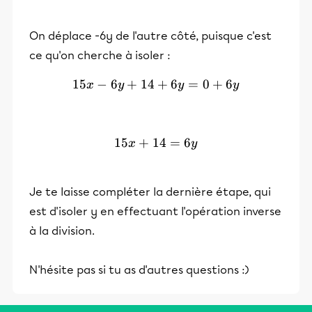
On déplace -6y de l'autre côté, puisque c'est
ce qu'on cherche à isoler :
15
−
6
+
14
15x-6y+14+6y=0+6y
+
6
=
0
+
6
x
y
y
y
15
+
14
15x+14=6y
=
6
x
y
Je te laisse compléter la dernière étape, qui
est d'isoler y en effectuant l'opération inverse
à la division.
N'hésite pas si tu as d'autres questions :)