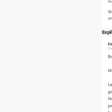
Se
q
u
Expl
Ex
9 
Bo
M
Le
gr
l'
pa