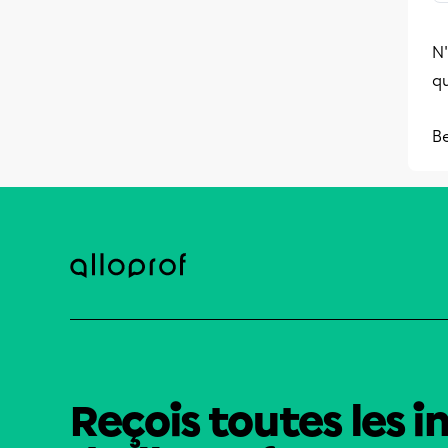
N'
qu
B
Reçois toutes les i