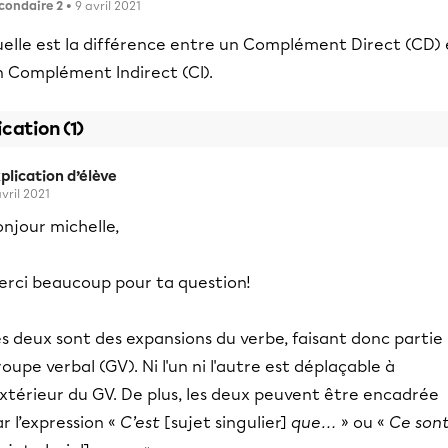
condaire 2
• 9 avril 2021
uelle est la différence entre un Complément Direct (CD) 
n Complément Indirect (CI).
ication (1)
plication d’élève
avril 2021
njour michelle,
erci beaucoup pour ta question!
s deux sont des expansions du verbe, faisant donc partie
oupe verbal (GV). Ni l'un ni l'autre est déplaçable à
extérieur du GV. De plus, les deux peuvent être encadrée
r l’expression «
C’est
[sujet singulier]
que…
» ou «
Ce son