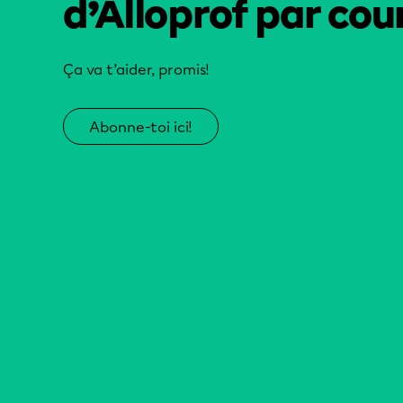
d’Alloprof par cour
Ça va t’aider, promis!
Abonne-toi ici!