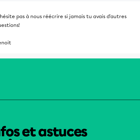
hésite pas à nous réécrire si jamais tu avais d'autres
estions!
enoit
nfos et astuces