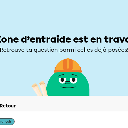
Élèves
Parents
Enseignants
Zone d’entraide
Allofrançais
Matières
Niveaux
Explorer
Poser une
Zone d’entraide est en trav
Retrouve ta question parmi celles déjà posées
Retour
Français