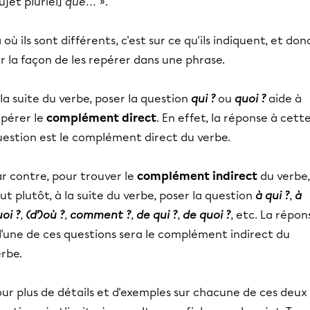
ujet pluriel]
que…
».
 où ils sont différents, c'est sur ce qu'ils indiquent, et don
r la façon de les repérer dans une phrase.
la suite du verbe, poser la question
qui ?
ou
quoi ?
aide à
epérer le
complément direct
. En effet, la réponse à cett
uestion est le complément direct du verbe.
r contre, pour trouver le
complément indirect
du verbe, 
ut plutôt, à la suite du verbe, poser la question
à qui ?
,
à
oi ?
,
(d’)où ?
,
comment ?
,
de qui ?
,
de quoi ?
, etc. La répon
l'une de ces questions sera le complément indirect du
erbe.
ur plus de détails et d'exemples sur chacune de ces deux