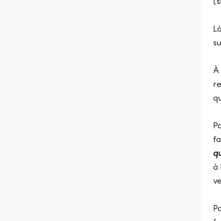
[s
Là
su
À 
r
q
Pa
fa
qu
à 
v
Po