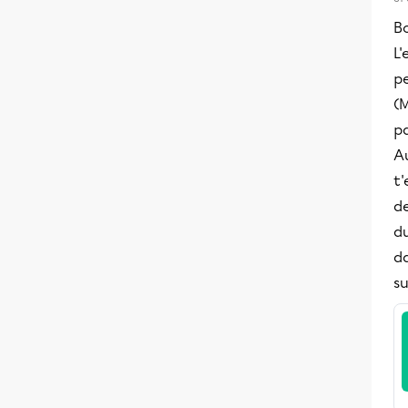
B
L'
pe
(
p
Au
t'
de
d
da
su