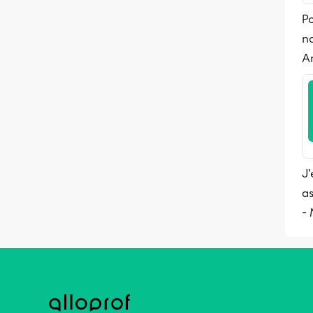
Po
n
A
J'
as
-