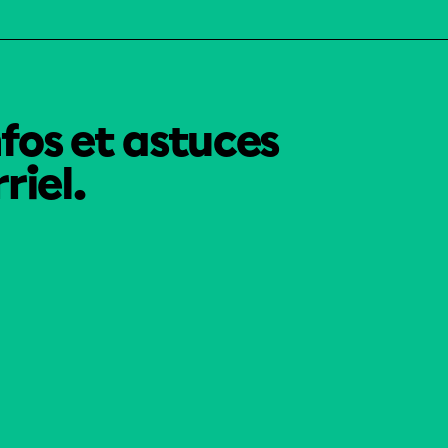
nfos et astuces
riel.