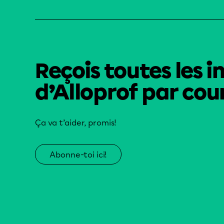
Reçois toutes les i
d’Alloprof par cour
Ça va t’aider, promis!
Abonne-toi ici!