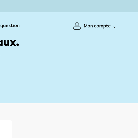
 question
Mon compte
aux.
!