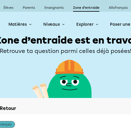
Élèves
Parents
Enseignants
Zone d’entraide
Allofrançais
Matières
Niveaux
Explorer
Poser une
Zone d’entraide est en trav
Retrouve ta question parmi celles déjà posées
Retour
Français