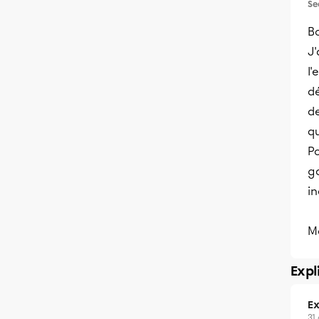
Se
Bo
J
l'
dé
de
qu
Po
g
in
Me
Expl
Ex
31