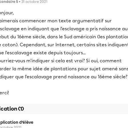
condaire 5
• 31 octobre 2021
njour,
'aimerais commencer mon texte argumentatif sur
esclavage en indiquant que l'esclavage a pris naissance au
but du 16ème siècle, dans le Sud américain (les plantatio
 coton). Cependant, sur Internet, certains sites indiquen
e l'escalavage existe depuis toujours...
urriez-vous m'indiquer si cela est vrai? Si oui, comment
arder la même idée de plantations pour sujet amené san
diquer que l'escalavage prend naissance au 16ème siècle?
rci!
ication (1)
plication d’élève
 octobre 2021