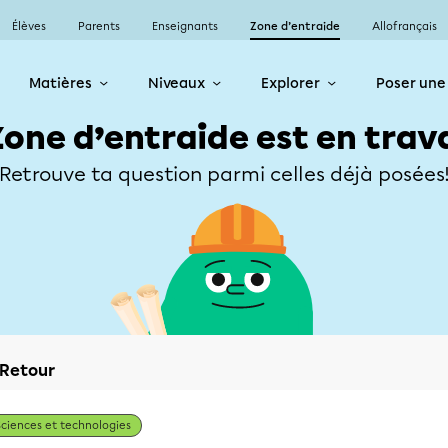
Élèves
Parents
Enseignants
Zone d’entraide
Allofrançais
Matières
Niveaux
Explorer
Poser une
Zone d’entraide est en trav
Retrouve ta question parmi celles déjà posées
Retour
Sciences et technologies