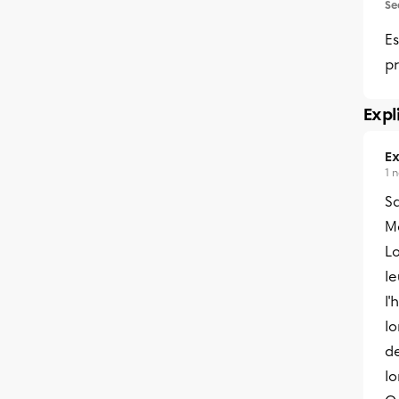
Se
Es
pr
Expl
Ex
1 
S
Me
Lo
le
l
lo
de
lo