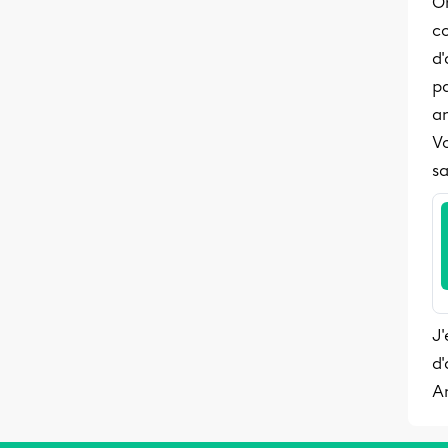
On
c
d'
p
an
Vo
sa
J'
d'
A