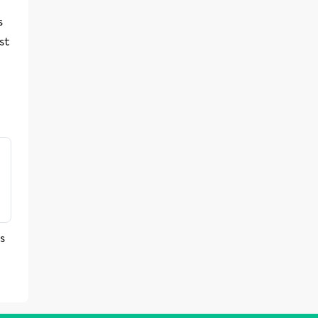
s
st
s