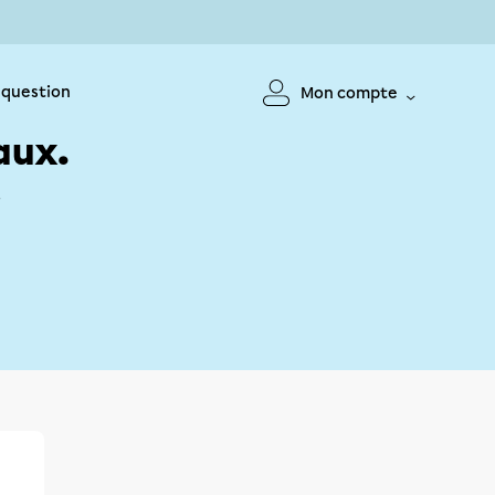
 question
Mon compte
aux.
!