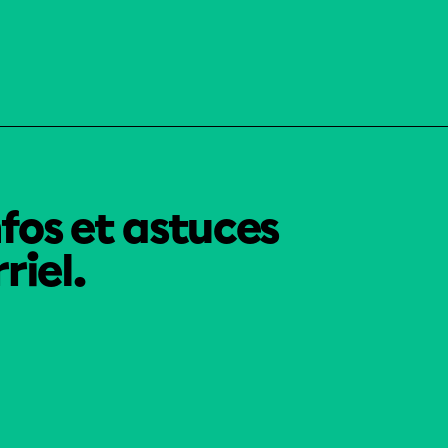
nfos et astuces
riel.