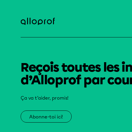
Reçois toutes les i
d’Alloprof par cour
Ça va t’aider, promis!
Abonne-toi ici!