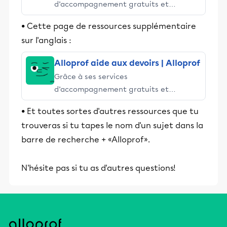
d’accompagnement gratuits et
stimulants, Alloprof engage les élèves
• Cette page de ressources supplémentaire
et leurs parents dans la réussite
sur l'anglais :
éducative.
Alloprof aide aux devoirs | Alloprof
Grâce à ses services
d’accompagnement gratuits et
stimulants, Alloprof engage les élèves
• Et toutes sortes d'autres ressources que tu
et leurs parents dans la réussite
trouveras si tu tapes le nom d'un sujet dans la
éducative.
barre de recherche + «Alloprof».
N'hésite pas si tu as d'autres questions!