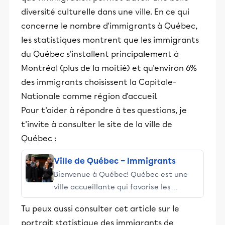
diversité culturelle dans une ville. En ce qui
concerne le nombre d'immigrants à Québec,
les statistiques montrent que les immigrants
du Québec s'installent principalement à
Montréal (plus de la moitié) et qu'environ 6%
des immigrants choisissent la Capitale-
Nationale comme région d'accueil.
Pour t'aider à répondre à tes questions, je
t'invite à consulter le site de la ville de
Québec :
Ville de Québec – Immigrants
Bienvenue à Québec! Québec est une
ville accueillante qui favorise les
rapprochements interculturels. Partez à
Tu peux aussi consulter cet article sur le
la découverte de ses attraits, profitez
portrait statistique des immigrants de
de ce que la nature a de meilleur à vous