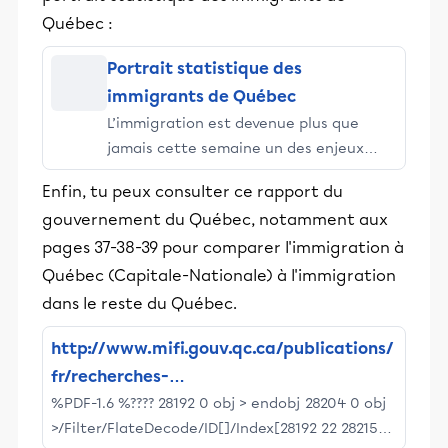
Québec :
offrir été comme hiver et soyez ici chez
vous!
Portrait statistique des
immigrants de Québec
L’immigration est devenue plus que
jamais cette semaine un des enjeux
significatifs de l’élection du 1er octobre
Enfin, tu peux consulter ce rapport du
en raison des positions divergentes des
gouvernement du Québec, notamment aux
principaux partis.
pages 37-38-39 pour comparer l'immigration à
Québec (Capitale-Nationale) à l'immigration
dans le reste du Québec.
http://www.mifi.gouv.qc.ca/publications/
fr/recherches-
%PDF-1.6 %???? 28192 0 obj > endobj 28204 0 obj
statistiques/PUB_Presence_Regions_202
>/Filter/FlateDecode/ID[]/Index[28192 22 28215
0.pdf