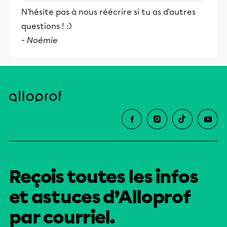
1]/Info 28191 0 R/Length 84/Prev 2098499/Root
N'hésite pas à nous réécrire si tu as d'autres
28193 0 R/Size 28216/Type/XRef/W[1 3 1]>>stream
questions ! :)
h?bbd```b``? ??????dN?L7@$?:???"5???'?$?X ?-\$???
-
Noémie
1012?? ? ???0??O ??? ? ?/ endstream endobj
startxref 0 %%EOF 28213 0 obj >stream h?b```?
[,??
Reçois toutes les infos
et astuces d’Alloprof
par courriel.