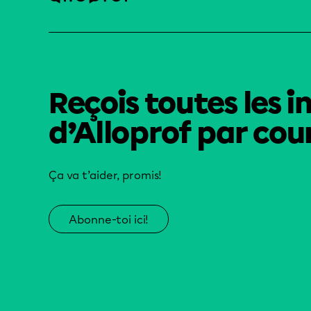
Reçois toutes les i
d’Alloprof par cour
Ça va t’aider, promis!
Abonne-toi ici!