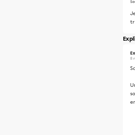
Se
J
tr
Expl
Ex
8 
Sa
U
s
en