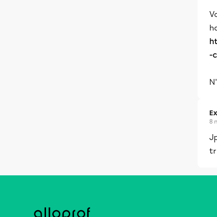
V
h
h
-
N'
Ex
8 
Jp
tr