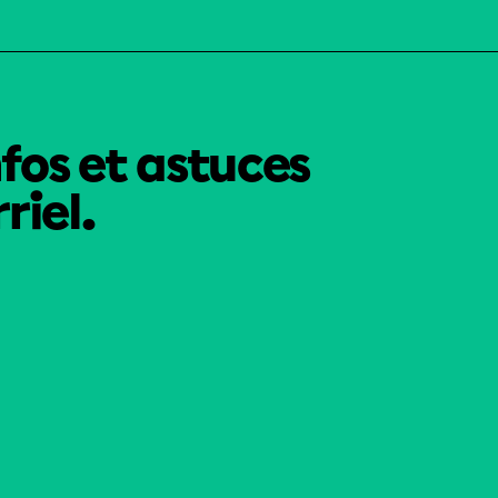
nfos et astuces
riel.