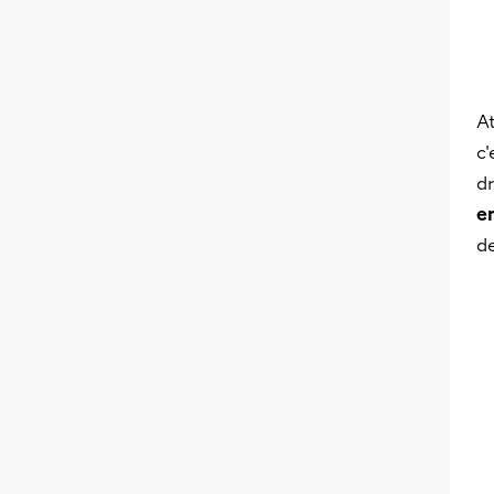
At
c'
dr
e
de