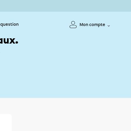
 question
Mon compte
aux.
!