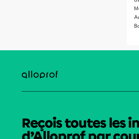
M
Au
Bo
Reçois toutes les i
d’Alloprof par cour