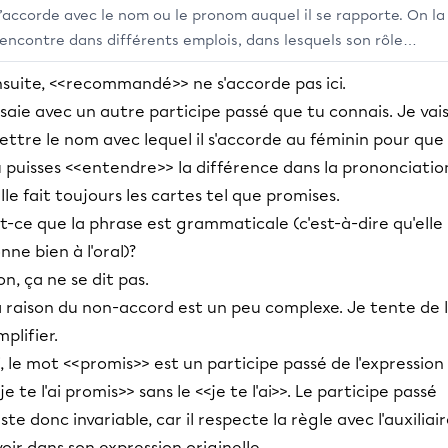
s’accorde avec le nom ou le pronom auquel il se rapporte. On la
rencontre dans différents emplois, dans lesquels son rôle
équivaut à celui d’une conjonction. Tel que permet ainsi
nsuite, <<recommandé>> ne s'accorde pas ici.
d’introduire, dans une phrase, tantôt un nom ou plusieurs noms
saie avec un autre participe passé que tu connais. Je vai
tantôt une subordonnée.
ttre le nom avec lequel il s'accorde au féminin pour que
 puisses <<entendre>> la différence dans la prononciatio
lle fait toujours les cartes tel que promises.
t-ce que la phrase est grammaticale (c'est-à-dire qu'elle
nne bien à l'oral)?
n, ça ne se dit pas.
a raison du non-accord est un peu complexe. Je tente de 
mplifier.
i, le mot <<promis>> est un participe passé de l'expression
je te l'ai promis>> sans le <<je te l'ai>>. Le participe passé
ste donc invariable, car il respecte la règle avec l'auxiliai
oir dans son expression originelle.