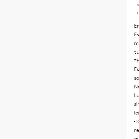
E
Es
me
tu
*E
Es
so
No
L
si
Ic
<<
re
av