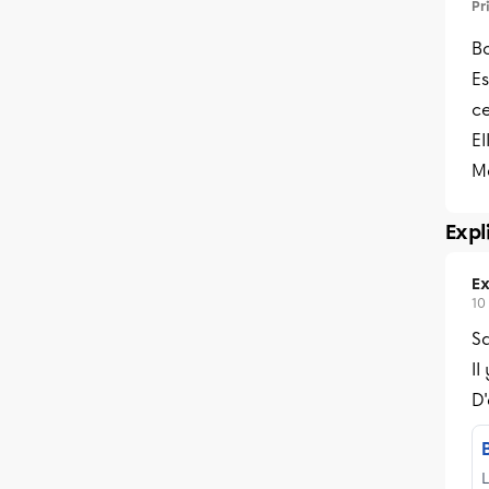
Pr
Bo
Es
c
El
Me
Expl
Ex
10
Sa
Il
D'
L