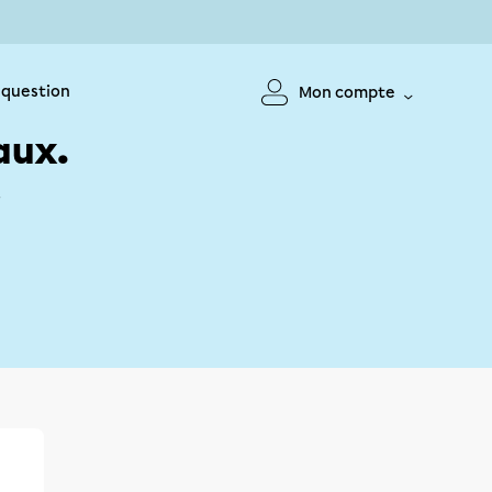
 question
Mon compte
aux.
!