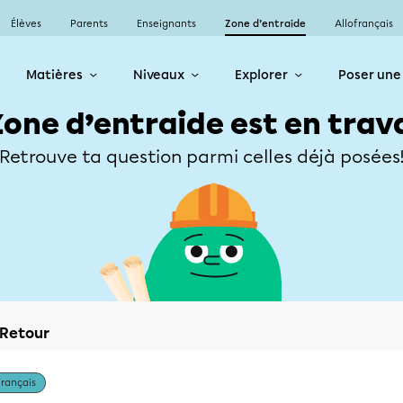
Élèves
Parents
Enseignants
Zone d’entraide
Allofrançais
Matières
Niveaux
Explorer
Poser une
Zone d’entraide est en trav
Retrouve ta question parmi celles déjà posées
Retour
Français