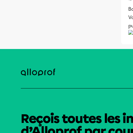
Bo
Vo
pu
Reçois toutes les i
d’Alloprof par cour