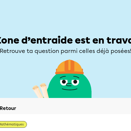
Élèves
Parents
Enseignants
Zone d’entraide
Allofrançais
Matières
Niveaux
Explorer
Poser une
Zone d’entraide est en trav
Retrouve ta question parmi celles déjà posées
Retour
Mathématiques