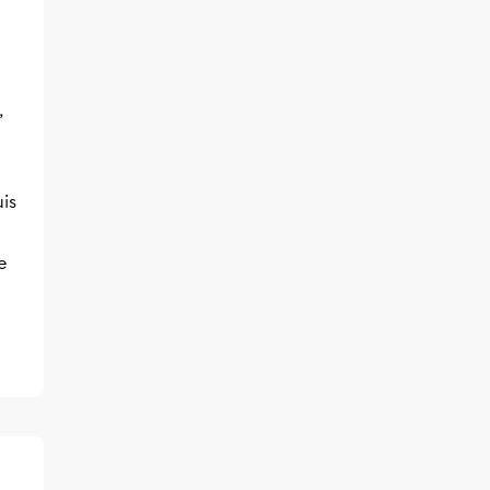
,
is
e