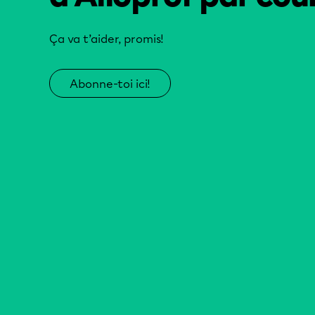
Ça va t’aider, promis!
Abonne-toi ici!