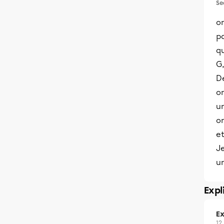
Se
on
p
qu
G,
D
o
u
o
e
Je
u
Expl
Ex
12