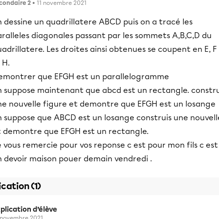
condaire 2
• 11 novembre 2021
 dessine un quadrillatere ABCD puis on a tracé les
aralleles diagonales passant par les sommets A,B,C,D du
adrillatere. Les droites ainsi obtenues se coupent en E, F 
 H.
emontrer que EFGH est un parallelogramme
n suppose maintenant que abcd est un rectangle. constru
ne nouvelle figure et demontre que EFGH est un losange
n suppose que ABCD est un losange construis une nouvell
t demontre que EFGH est un rectangle.
 vous remercie pour vos reponse c est pour mon fils c est
n devoir maison pouer demain vendredi .
ication (1)
plication d’élève
 novembre 2021