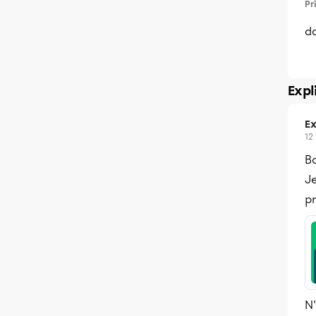
Pr
da
Expl
Ex
12
Bo
Je
pr
N'