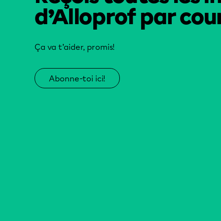
d’Alloprof par cour
Ça va t’aider, promis!
Abonne-toi ici!