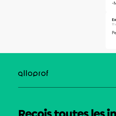
-
Ex
11
P
Reçois toutes les i