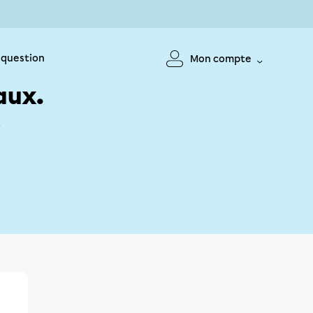
 question
Mon compte
aux.
!