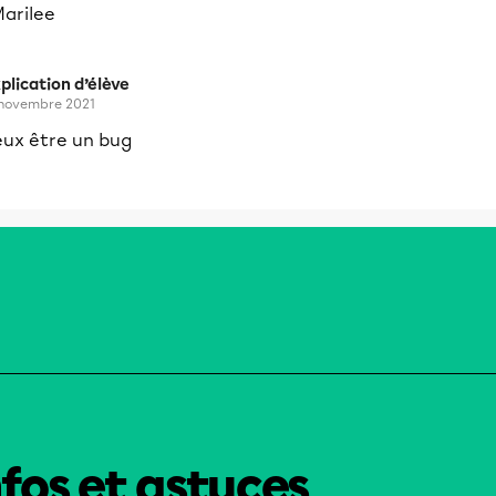
Marilee
plication d’élève
 novembre 2021
eux être un bug
nfos et astuces