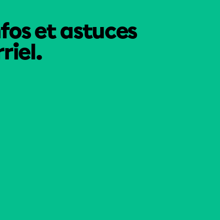
nfos et astuces
riel.