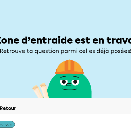
Élèves
Parents
Enseignants
Zone d’entraide
Allofrançais
Matières
Niveaux
Explorer
Poser une
Zone d’entraide est en trav
Retrouve ta question parmi celles déjà posées
Retour
Français