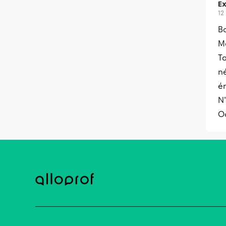
Ex
12
Bo
Me
Ta
n
é
N'
O