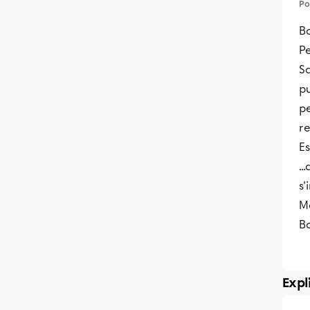
Po
Bo
Pe
Sa
pu
pe
r
Es
..
s'
Me
B
Expl