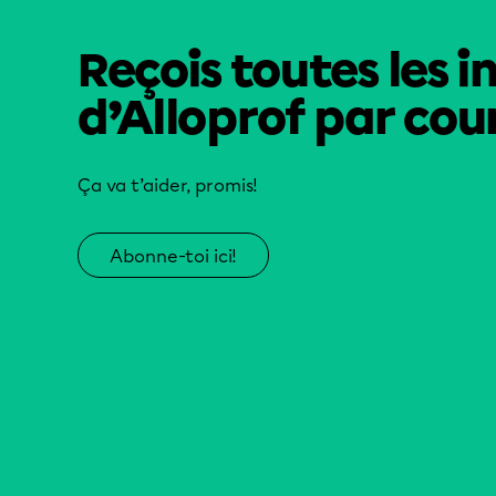
Reçois toutes les i
d’Alloprof par cour
Ça va t’aider, promis!
Abonne-toi ici!