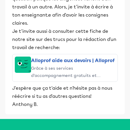
travail à un autre. Alors, je t'invite à écrire à
ton enseignant.e afin d'avoir les consignes
claires.
Je t'invite aussi à consulter cette fiche de
notre site sur des trucs pour la rédaction d'un
travail de recherche:
Alloprof aide aux devoirs | Alloprof
Grâce à ses services
d’accompagnement gratuits et
stimulants, Alloprof engage les élèves
J'espère que ça t'aide et n'hésite pas à nous
et leurs parents dans la réussite
réécrire si tu as d'autres questions!
éducative.
Anthony B.