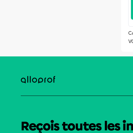
C
V
Reçois toutes les i