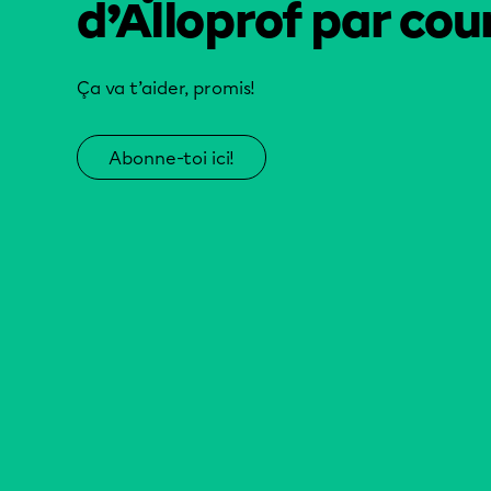
d’Alloprof par cour
Ça va t’aider, promis!
Abonne-toi ici!