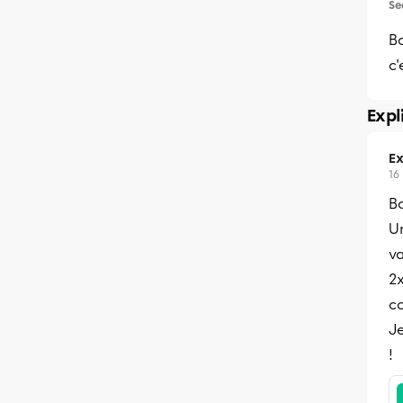
Se
Bo
c'
Expl
Ex
16
Bo
U
va
2x
co
Je
!