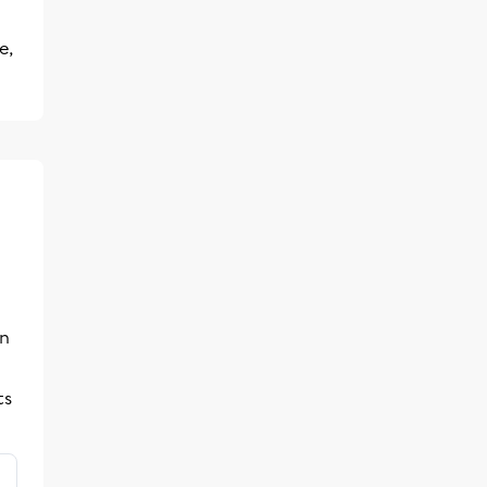
e,
un
ts