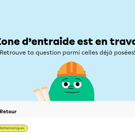
Élèves
Parents
Enseignants
Zone d’entraide
Allofrançais
Matières
Niveaux
Explorer
Poser une
Zone d’entraide est en trav
Retrouve ta question parmi celles déjà posées
Retour
Mathématiques