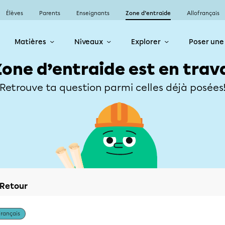
Élèves
Parents
Enseignants
Zone d’entraide
Allofrançais
Matières
Niveaux
Explorer
Poser une
Zone d’entraide est en trav
Retrouve ta question parmi celles déjà posées
Retour
Français