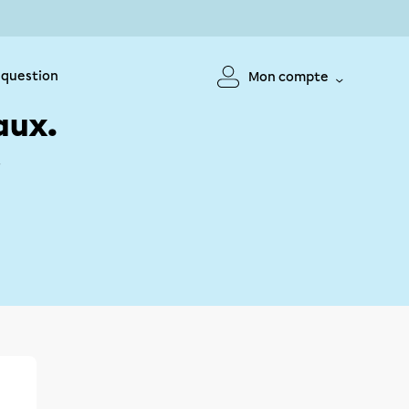
 question
Mon compte
aux.
!