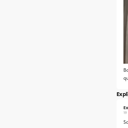
Bo
q
Expl
Ex
19
Sa