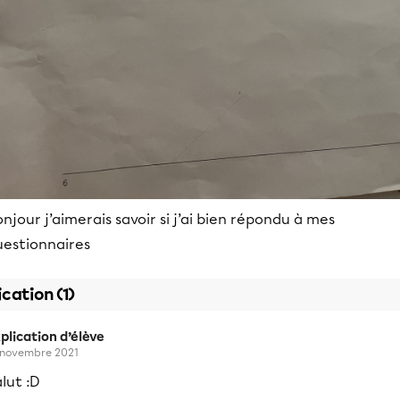
njour j’aimerais savoir si j’ai bien répondu à mes
uestionnaires
ication (1)
plication d’élève
 novembre 2021
lut :D