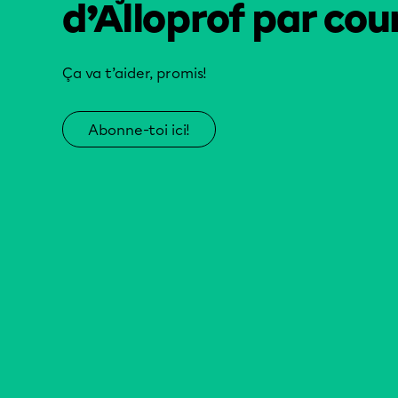
d’Alloprof par cour
Ça va t’aider, promis!
Abonne-toi ici!