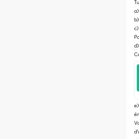
Tu
a
b)
c)
Po
d)
Co
e)
én
Vo
d'