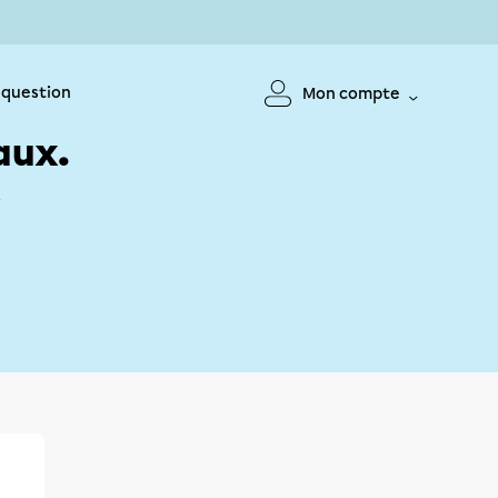
 question
Mon compte
aux.
!