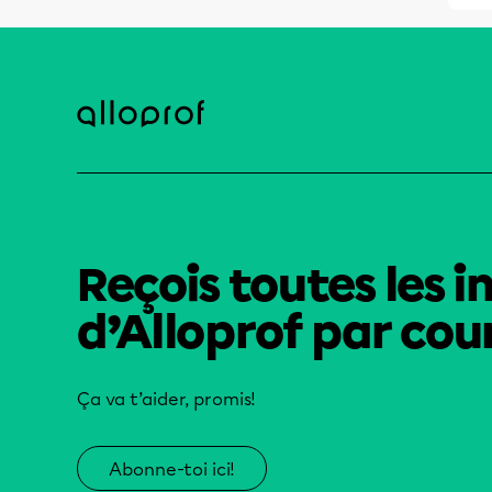
Reçois toutes les i
d’Alloprof par cour
Ça va t’aider, promis!
Abonne-toi ici!