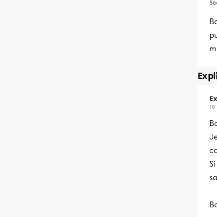
Se
Bo
pu
me
Expl
Ex
19
Bo
Je
ca
Si
sa
B