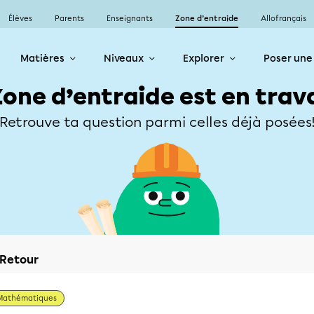
Élèves
Parents
Enseignants
Zone d’entraide
Allofrançais
Matières
Niveaux
Explorer
Poser une
Zone d’entraide est en trav
Retrouve ta question parmi celles déjà posées
Retour
Mathématiques