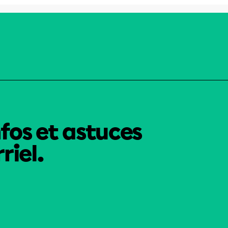
nfos et astuces
riel.