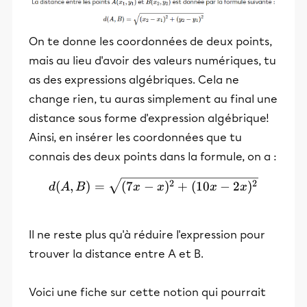
On te donne les coordonnées de deux points,
mais au lieu d'avoir des valeurs numériques, tu
as des expressions algébriques. Cela ne
change rien, tu auras simplement au final une
distance sous forme d'expression algébrique!
Ainsi, en insérer les coordonnées que tu
connais des deux points dans la formule, on a :
d(A,B) = \sqrt{(7x-x)^2+
2
2
(
,
)
=
(
7
−
)
+
(
10
−
2
)
d
A
B
x
x
x
x
Il ne reste plus qu'à réduire l'expression pour
trouver la distance entre A et B.
Voici une fiche sur cette notion qui pourrait