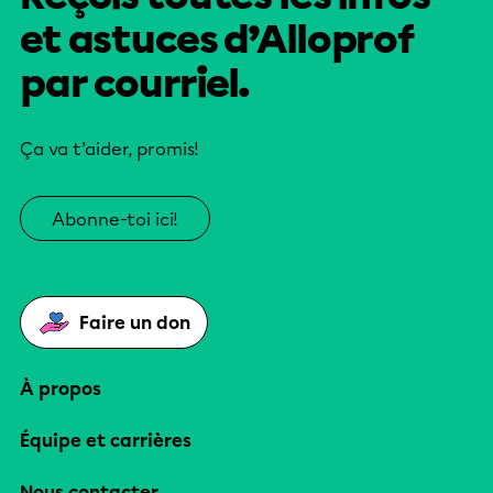
et astuces d’Alloprof
par courriel.
Ça va t’aider, promis!
Abonne-toi ici!
Faire un don
À propos
Équipe et carrières
Nous contacter