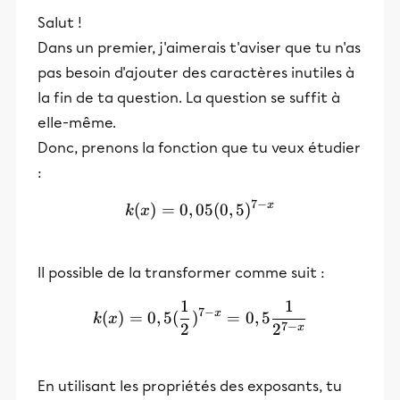
Salut !
Dans un premier, j'aimerais t'aviser que tu n'as
pas besoin d'ajouter des caractères inutiles à
la fin de ta question. La question se suffit à
elle-même.
Donc, prenons la fonction que tu veux étudier
:
7
−
x
(
)
=
0
,
05
k(x)=0,05(0,5)^{7-x}
(
0
,
5
)
k
x
Il possible de la transformer comme suit :
1
1
k(x)=0,5(\frac{1}{2})^{7
7
−
x
(
)
=
0
,
5
(
)
=
0
,
5
k
x
7
−
2
2
x
En utilisant les propriétés des exposants, tu