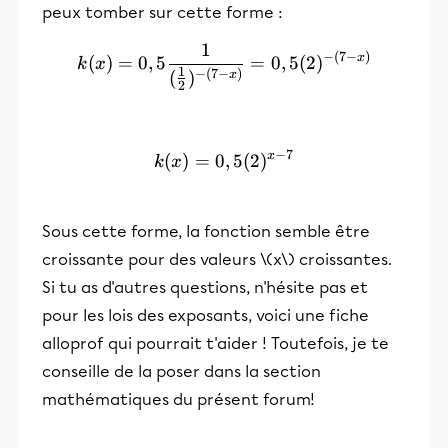
peux tomber sur cette forme :
1
k(x)=0,5\frac{1}{(\frac{1
−
(
7
−
)
x
(
)
=
0
,
5
=
0
,
5
(
2
)
k
x
1
−
(
7
−
)
(
)
x
2
−
7
x
(
)
=
0
k(x)=0,5(2)^{x-7}
,
5
(
2
)
k
x
Sous cette forme, la fonction semble être
croissante pour des valeurs \(x\) croissantes.
Si tu as d'autres questions, n'hésite pas et
pour les lois des exposants, voici une fiche
alloprof qui pourrait t'aider ! Toutefois, je te
conseille de la poser dans la section
mathématiques du présent forum!