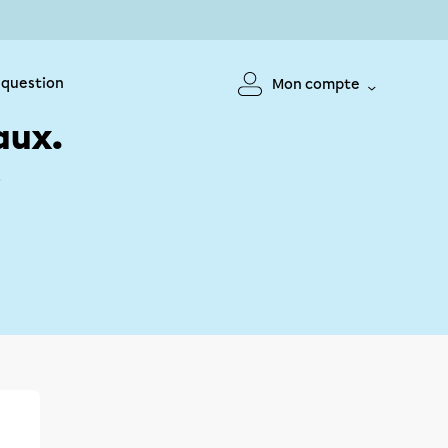
 question
Mon compte
aux.
!