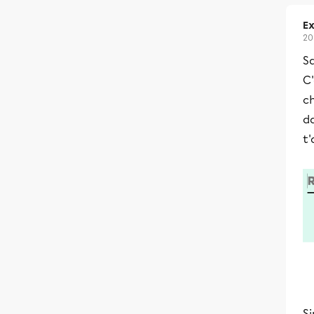
Ex
20
Sa
C'
ch
da
t'
Si