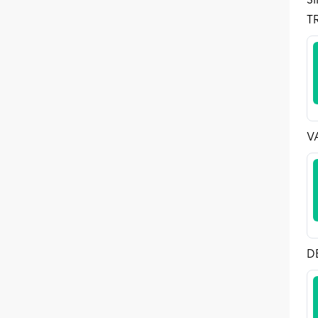
T
V
D