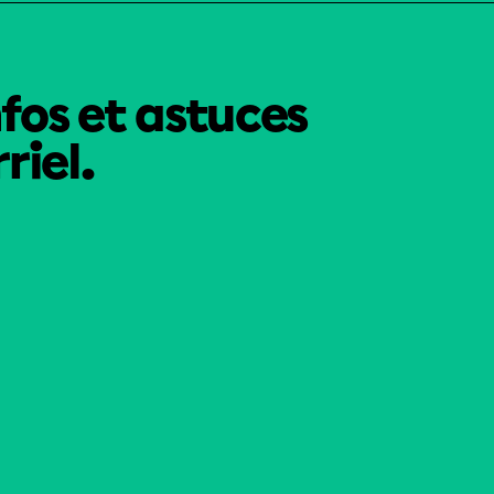
nfos et astuces
riel.