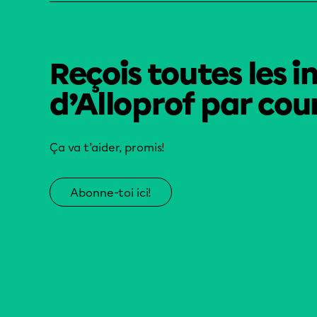
Reçois toutes les i
d’Alloprof par cour
Ça va t’aider, promis!
Abonne-toi ici!