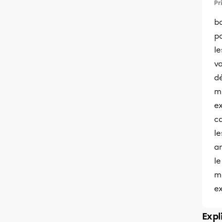
Pr
bo
po
le
va
d
mu
e
ca
le
a
l
me
e
Expl