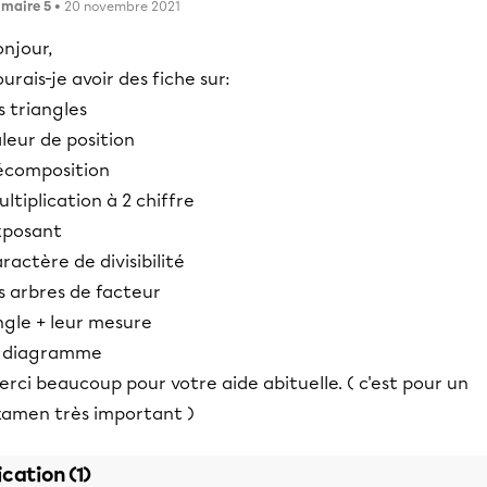
imaire 5
• 20 novembre 2021
njour,
urais-je avoir des fiche sur:
s triangles
leur de position
écomposition
ltiplication à 2 chiffre
xposant
ractère de divisibilité
s arbres de facteur
ngle + leur mesure
e diagramme
rci beaucoup pour votre aide abituelle. ( c'est pour un
xamen très important )
ication (1)