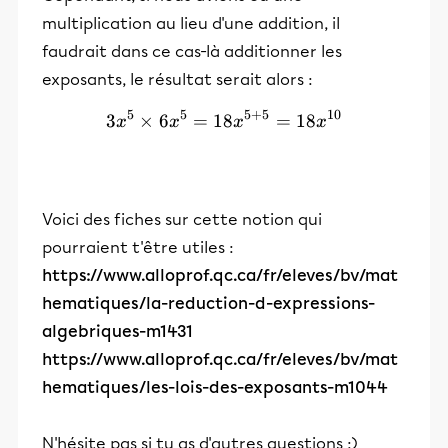
multiplication au lieu d'une addition, il
faudrait dans ce cas-là additionner les
exposants, le résultat serait alors :
5
5
5
+
5
10
3
×
6
=
18
3x^5 \times 6x^5 = 18x^
=
18
x
x
x
x
Voici des fiches sur cette notion qui
pourraient t'être utiles :
https://www.alloprof.qc.ca/fr/eleves/bv/mat
hematiques/la-reduction-d-expressions-
algebriques-m1431
https://www.alloprof.qc.ca/fr/eleves/bv/mat
hematiques/les-lois-des-exposants-m1044
N'hésite pas si tu as d'autres questions :)