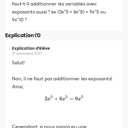
faut-t-il additionner les variables avec
exposants aussi ? ex (3x^5 + 6x^5) = 9x^5 ou
9x^10 ?
Explication (1)
Explication d’élève
21 novembre 2021
Salut!
Non, il ne faut pas additionner les exposants!
Ainsi,
5
5
5
3
+
6
3x^5 + 6x^5 = 9x^5
=
9
x
x
x
Cependant, si nous avions eu une