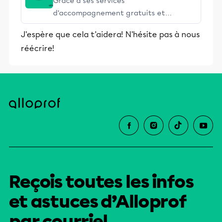
Grâce à ses services
d’accompagnement gratuits et
stimulants, Alloprof engage les élèves
J'espère que cela t'aidera! N'hésite pas à nous
et leurs parents dans la réussite
réécrire!
éducative.
Reçois toutes les infos
et astuces d’Alloprof
par courriel.