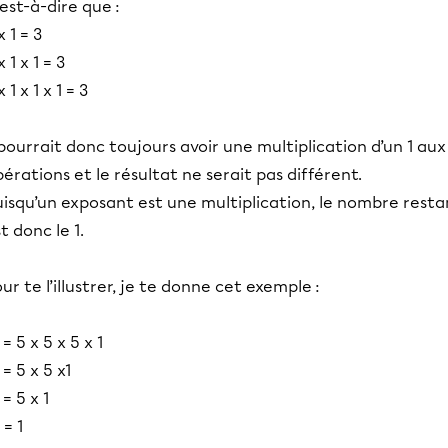
est-à-dire que :
x 1 = 3
x 1 x 1 = 3
x 1 x 1 x 1 = 3
 pourrait donc toujours avoir une multiplication d’un 1 aux
érations et le résultat ne serait pas différent.
isqu’un exposant est une multiplication, le nombre resta
t donc le 1.
ur te l’illustrer, je te donne cet exemple :
 = 5 x 5 x 5 x 1
 = 5 x 5 x1
 = 5 x 1
 = 1