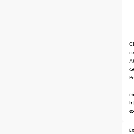
Ch
ré
Ai
ce
Pa
r
h
e
Ex