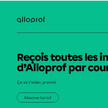
Reçois toutes les i
d’Alloprof par cour
Ça va t’aider, promis!
Abonne-toi ici!