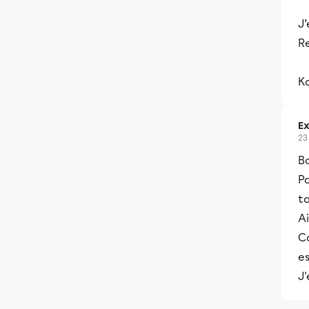
J
Re
K
Ex
23
B
P
t
Ai
Co
es
J'