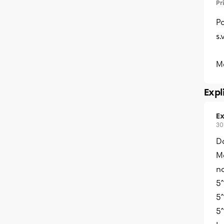
Pr
P
s.
M
Expl
Ex
30
Da
Ma
n
5
5
5