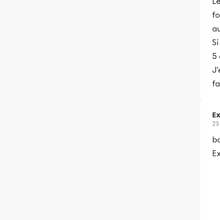
L
fo
au
Si
5 
J'
fa
Ex
23
bo
Ex