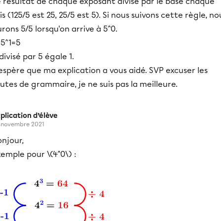
e résultat de chaque exposant divise par le base chaque
is (125/5 est 25, 25/5 est 5). Si nous suivons cette règle, no
rons 5/5 lorsqu'on arrive à 5^0.
 5^1=5
divisé par 5 égale 1.
espère que ma explication a vous aidé. SVP excuser les
utes de grammaire, je ne suis pas la meilleure.
plication d’élève
 novembre 2021
njour,
emple pour \(4^0\) :