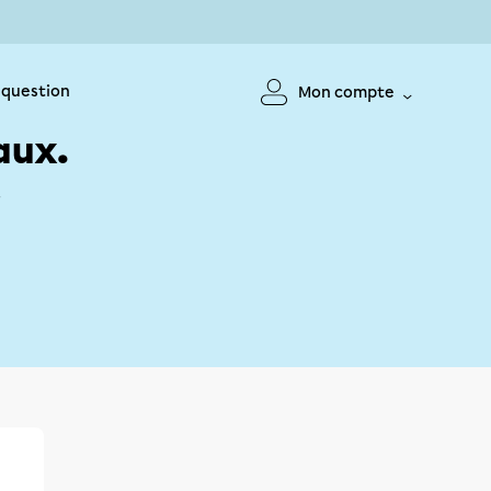
 question
Mon compte
aux.
!