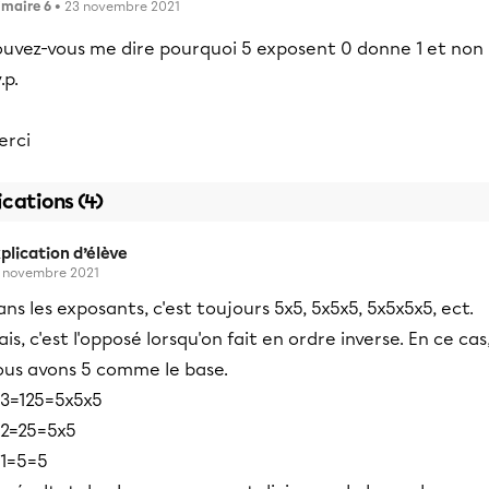
imaire 6
• 23 novembre 2021
ouvez-vous me dire pourquoi 5 exposent 0 donne 1 et non
v.p.
erci
ications (4)
plication d’élève
 novembre 2021
ns les exposants, c'est toujours 5x5, 5x5x5, 5x5x5x5, ect.
is, c'est l'opposé lorsqu'on fait en ordre inverse. En ce cas
ous avons 5 comme le base.
^3=125=5x5x5
^2=25=5x5
^1=5=5