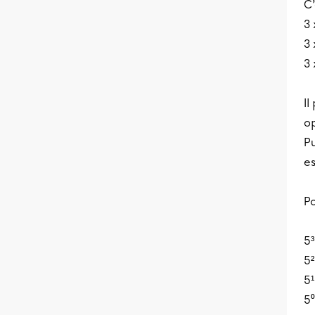
C’
3 
3 
3 
Il
op
Pu
es
Po
5³
5²
5¹
5⁰