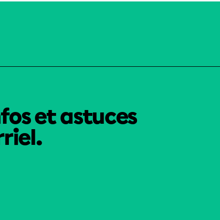
nfos et astuces
riel.