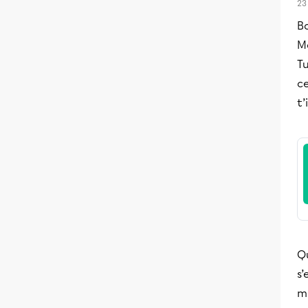
23
B
Me
Tu
ce
t’
Qu
s’
mu