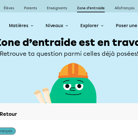
Élèves
Parents
Enseignants
Zone d’entraide
Allofrançais
Matières
Niveaux
Explorer
Poser une
Zone d’entraide est en trav
Retrouve ta question parmi celles déjà posées
Retour
Français