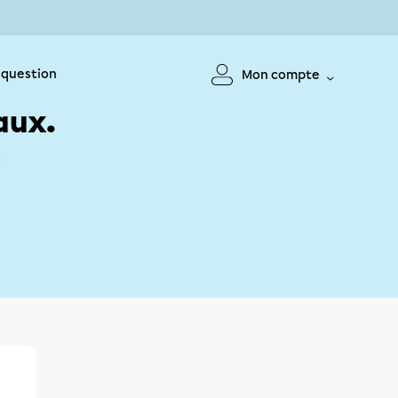
 question
Mon compte
aux.
!