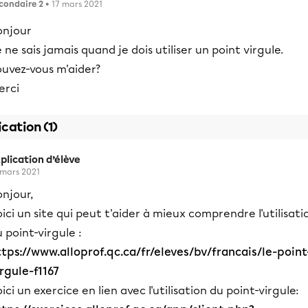
condaire 2
• 17 mars 2021
onjour
 ne sais jamais quand je dois utiliser un point virgule.
ouvez-vous m'aider?
erci
ication (1)
plication d’élève
 mars 2021
njour,
ici un site qui peut t'aider à mieux comprendre l'utilisati
 point-virgule :
ttps://www.alloprof.qc.ca/fr/eleves/bv/francais/le-point
rgule-f1167
ici un exercice en lien avec l'utilisation du point-virgule: