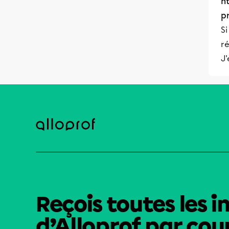
h
p
Si
ré
J'
Reçois toutes les i
d’Alloprof par cour