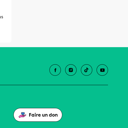
us
Faire un don