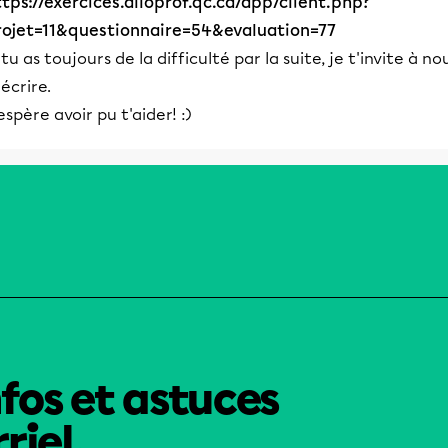
ttps://exercices.alloprof.qc.ca/app/client.php?
rojet=11&questionnaire=54&evaluation=77
 tu as toujours de la difficulté par la suite, je t'invite à no
écrire.
espère avoir pu t'aider! :)
nfos et astuces
riel.