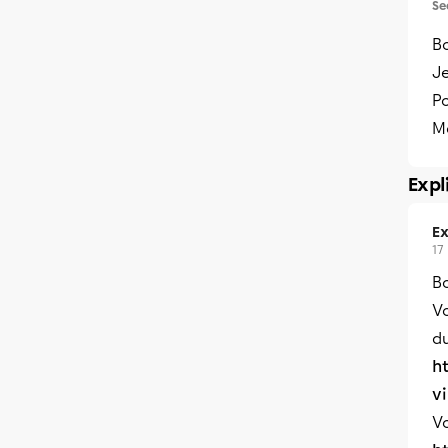
Se
B
Je
P
M
Expl
Ex
17
Bo
Vo
du
h
vi
Vo