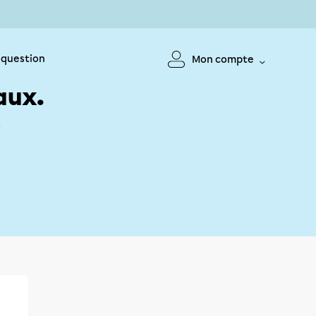
 question
Mon compte
aux.
!