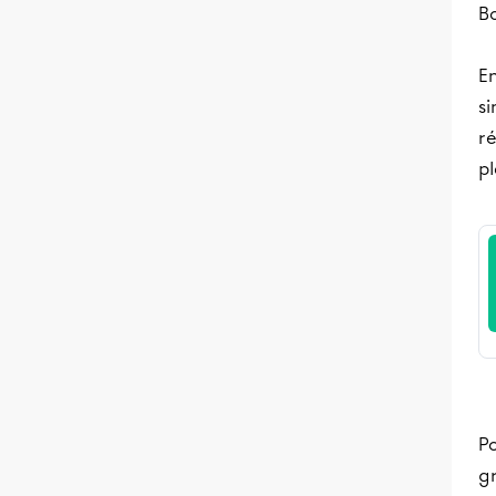
B
En
si
ré
p
Po
g