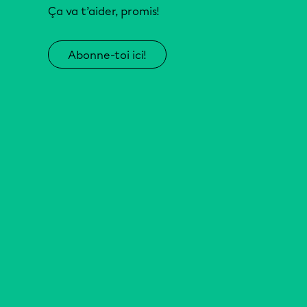
Ça va t’aider, promis!
Abonne-toi ici!