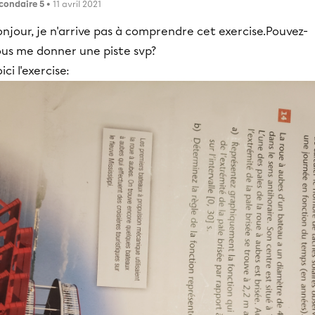
condaire 5
• 11 avril 2021
njour, je n'arrive pas à comprendre cet exercise.Pouvez-
ous me donner une piste svp?
ici l'exercise: