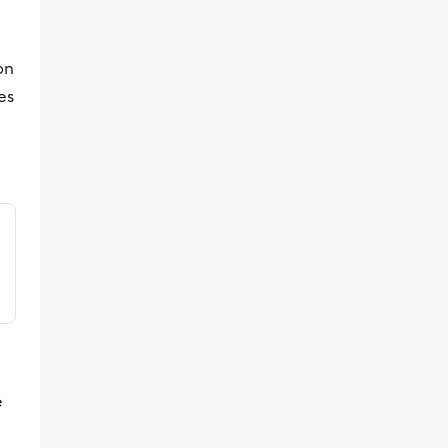
on
es
e