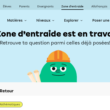
Élèves
Parents
Enseignants
Zone d’entraide
Allofrançais
Matières
Niveaux
Explorer
Poser une
Zone d’entraide est en trav
Retrouve ta question parmi celles déjà posées
Retour
Mathématiques