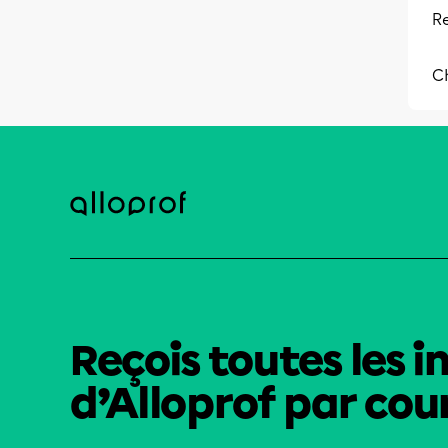
Re
C
Reçois toutes les i
d’Alloprof par cour