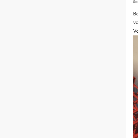
Se
Bo
v
Vo