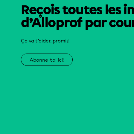
Reçois toutes les i
d’Alloprof par cour
Ça va t’aider, promis!
Abonne-toi ici!