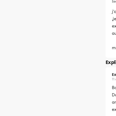
Se
j'
,j
ex
au
m
Expl
Ex
11 
Bo
D
a
ex