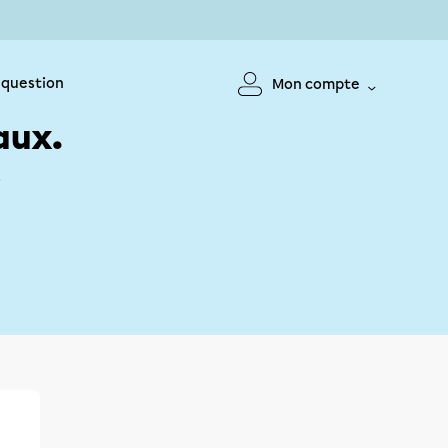
 question
Mon compte
aux.
!