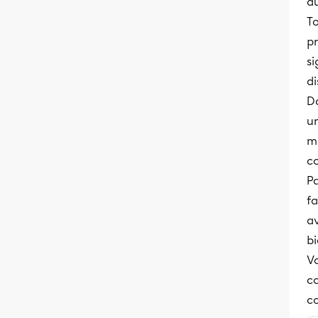
au
T
pr
si
di
D
un
m
co
Pa
fa
a
b
Vo
co
co