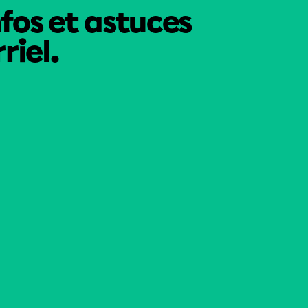
nfos et astuces
riel.