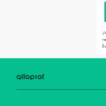
J'
re
Év