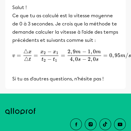
Salut !
Ce que tu as calculé est la vitesse moyenne
de 0 à 3 secondes. Je crois que la méthode te
demande calculer la vitesse à l'aide des temps
précédents et suivants comme suit :
△
−
2
,
9
−
1
,
0
x
x
x
m
m
v=\frac{\triangle x}{\tr
2
1
=
=
=
=
0
,
95
/
v
m
s
△
−
4
,
0
−
2
,
0
t
t
t
s
s
2
1
Si tu as d'autres questions, n'hésite pas !