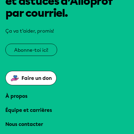
et astuces d’Alloprof
par courriel.
Ça va t’aider, promis!
Abonne-toi ici!
Faire un don
À propos
Équipe et carrières
Nous contacter