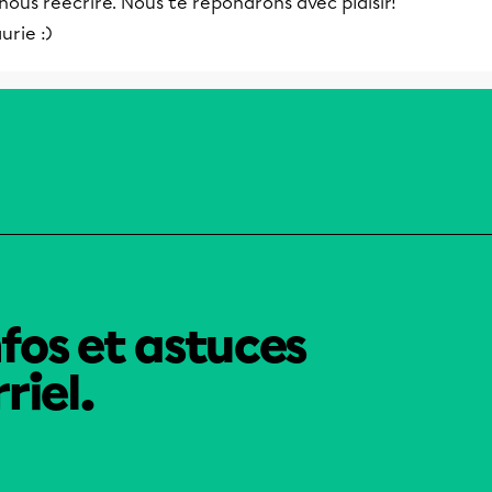
nous réécrire. Nous te répondrons avec plaisir!
urie :)
nfos et astuces
riel.