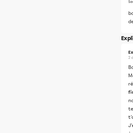
Se
bo
de
Expl
Ex
2 
B
M
ré
f
no
te
t'
J'