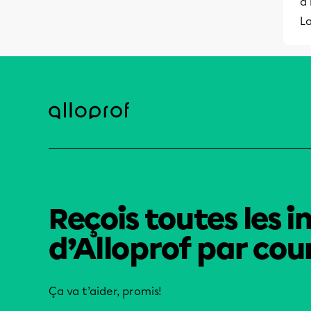
à 
La
Reçois toutes les i
d’Alloprof par cour
Ça va t’aider, promis!