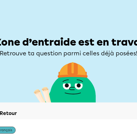
Élèves
Parents
Enseignants
Zone d’entraide
Allofrançais
Matières
Niveaux
Explorer
Poser une
Zone d’entraide est en trav
Retrouve ta question parmi celles déjà posées
Retour
Français