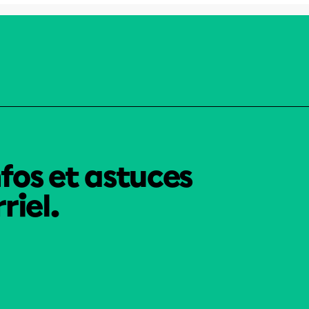
nfos et astuces
riel.