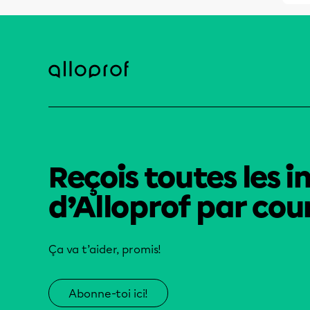
Reçois toutes les i
d’Alloprof par cour
Ça va t’aider, promis!
Abonne-toi ici!