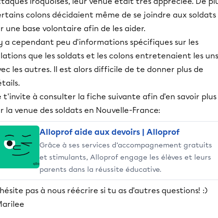
taques iroquoises, leur venue était très appréciée. De plu
ertains colons décidaient même de se joindre aux soldats
r une base volontaire afin de les aider.
 y a cependant peu d'informations spécifiques sur les
lations que les soldats et les colons entretenaient les un
ec les autres. Il est alors difficile de te donner plus de
tails.
 t'invite à consulter la fiche suivante afin d'en savoir plus
r la venue des soldats en Nouvelle-France:
Alloprof aide aux devoirs | Alloprof
Grâce à ses services d’accompagnement gratuits
et stimulants, Alloprof engage les élèves et leurs
parents dans la réussite éducative.
hésite pas à nous réécrire si tu as d'autres questions! :)
Marilee