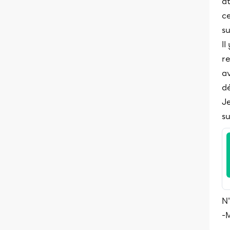
at
c
su
Il
re
av
dé
Je
su
N'
-