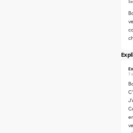
Se
Bo
v
co
c
Expl
Ex
7 
B
C
J'
Ca
e
ve