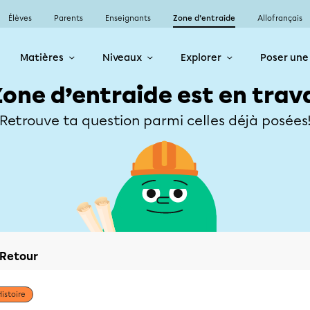
Élèves
Parents
Enseignants
Zone d’entraide
Allofrançais
Matières
Niveaux
Explorer
Poser une
Zone d’entraide est en trav
Retrouve ta question parmi celles déjà posées
Retour
Histoire