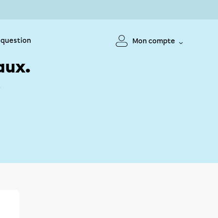
 question
Mon compte
aux.
!