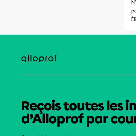
N'
po
Él
Reçois toutes les i
d’Alloprof par cour