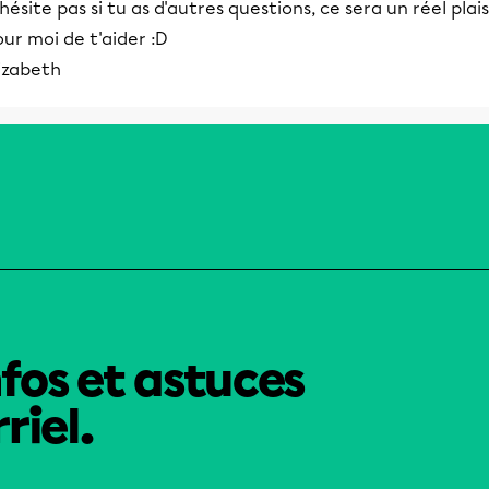
hésite pas si tu as d'autres questions, ce sera un réel plais
ur moi de t'aider :D
izabeth
nfos et astuces
riel.