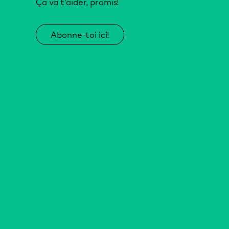
Ça va t’aider, promis!
Abonne-toi ici!