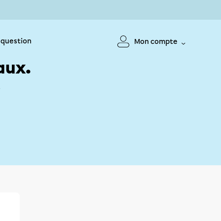
 question
Mon compte
aux.
!