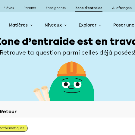
Élèves
Parents
Enseignants
Zone d’entraide
Allofrançais
Matières
Niveaux
Explorer
Poser une
Zone d’entraide est en trav
Retrouve ta question parmi celles déjà posées
Retour
Mathématiques