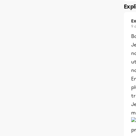
Expl
Ex
9 
Bo
Je
no
ut
n
En
pl
tr
Je
mé